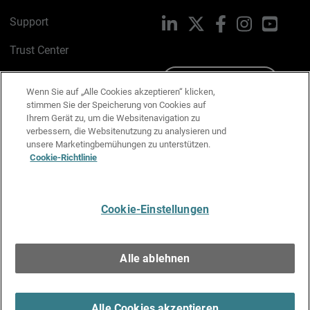
Support
LinkedIn
X
Facebook
Instagram
YouTu
Trust Center
PSIRT
Schreiben Sie uns
Wenn Sie auf „Alle Cookies akzeptieren“ klicken,
stimmen Sie der Speicherung von Cookies auf
Cookie-Richtlinie
Ihrem Gerät zu, um die Websitenavigation zu
verbessern, die Websitenutzung zu analysieren und
Datenschutzrichtlinie
unsere Marketingbemühungen zu unterstützen.
Cookie-Richtlinie
Media & Brand Kit
E-Mail-Präferenzen verwalten
Cookie-Einstellungen
Deutsch
Alle ablehnen
Copyright © 1996-2026 WatchGuard Technologies, Inc. Alle
Rechte vorbehalten.
Terms of Use >
Alle Cookies akzeptieren