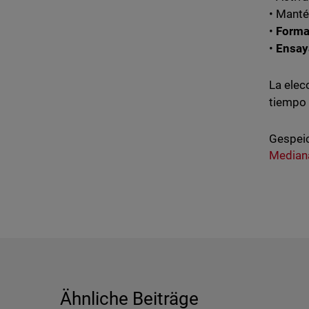
• Mant
•
Forma
•
Ensaya
La elecc
tiempo 
Gespeic
Median
Ähnliche Beiträge