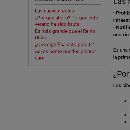
Las 
Las nuevas reglas
•
Prohi
¿Por qué ahora? Porque este
infraest
verano ha sido brutal
•
Notifi
Es más grande que el Reino
ocurrió
Unido
¿Qué significa esto para ti?
Es una 
Así es como puedes plantar
la prim
cara:
¿Por
Los cib