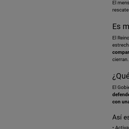
El mens
rescate
Es m
El Rein
estrech
compart
cierran.
¿Qué
El Gobi
defend
con un
Así e
• Activa