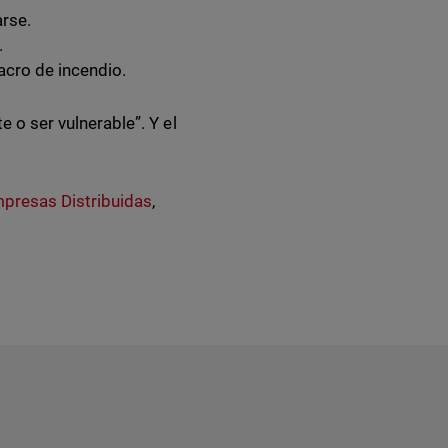
rse.
.
acro de incendio.
e o ser vulnerable”. Y el
presas Distribuidas
,