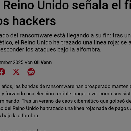
 Reino Unido señala el f
os hackers
nado del ransomware está llegando a su fin: tras u
ético, el Reino Unido ha trazado una línea roja: se
esconder los ataques bajo la alfombra.
ember 2025
Von
Oli Venn
e on LinkedIn
Share on Facebook
Share on X
Share on Reddit
e años, las bandas de ransomware han prosperado manten
 y forzando una elección terrible: pagar o ver cómo sus sis
rminando. Tras un verano de caos cibernético que golpeó de
o del Reino Unido ha trazado una línea roja: nada de pagos 
 bajo la alfombra.