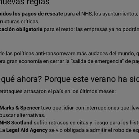
nuevas reglas
bidos los pagos de rescate
para el NHS, los ayuntamientos, 
ructuras críticas.
cación obligatoria
para el resto: las empresas ya no podrán
.
de las políticas anti-ransomware más audaces del mundo, q
era gran economía en cerrar la “salida de emergencia” de pa
 qué ahora? Porque este verano ha sid
erataques arrasaron el país en los últimos meses:
Marks & Spencer
tuvo que lidiar con interrupciones que lle
buscar alternativas.
NHS Scotland
sufrió retrasos en citas y riesgo para los his
La
Legal Aid Agency
se vio obligada a admitir el robo de e