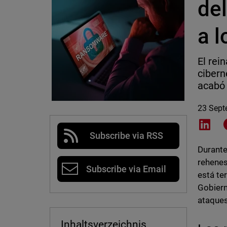
del
a l
El rei
cibern
acabó 
23 Sept
Shar
Subscribe via RSS
Durant
rehenes
Subscribe via Email
está te
Gobiern
ataques
Inhaltsverzeichnis