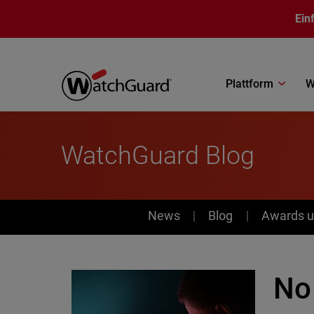
Direkt zum Inhalt
Ein
Plattform
W
WatchGuard Blog
News
News
Blog
Awards u
No