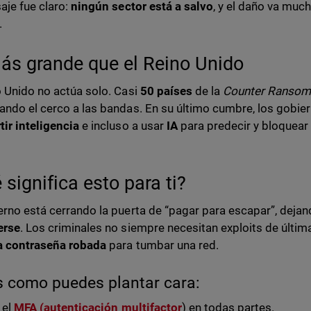
aje fue claro:
ningún sector está a salvo
, y el daño va muc
.
ás grande que el Reino Unido
o Unido no actúa solo. Casi
50 países
de la
Counter Ransomw
ando el cerco a las bandas. En su último cumbre, los gobi
ir inteligencia
e incluso a usar
IA
para predecir y bloquear
 significa esto para ti?
erno está cerrando la puerta de “pagar para escapar”, dejan
erse
. Los criminales no siempre necesitan exploits de últi
a contraseña robada
para tumbar una red.
s como puedes plantar cara:
 el
MFA (autenticación multifactor
) en todas partes.