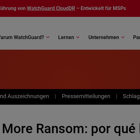
führung von
WatchGuard CloudDR
– Entwickelt für MSPs
arum WatchGuard?
Lernen
Unternehmen
Pa
nd Auszeichnungen
Pressemitteilungen
Schlag
 More Ransom: por qué 