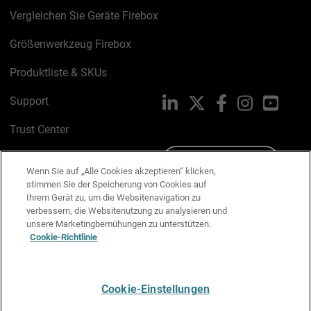
Vergleichen Sie Geräte Firebox
Größenwerkzeug Firebox
Produktliste & SKUs
Support
LinkedIn
X
Facebook
Instagram
YouTu
Trust Center
PSIRT
Schreiben Sie uns
Wenn Sie auf „Alle Cookies akzeptieren“ klicken,
stimmen Sie der Speicherung von Cookies auf
Cookie-Richtlinie
Ihrem Gerät zu, um die Websitenavigation zu
verbessern, die Websitenutzung zu analysieren und
Datenschutzrichtlinie
unsere Marketingbemühungen zu unterstützen.
Cookie-Richtlinie
Media & Brand Kit
E-Mail-Präferenzen verwalten
Cookie-Einstellungen