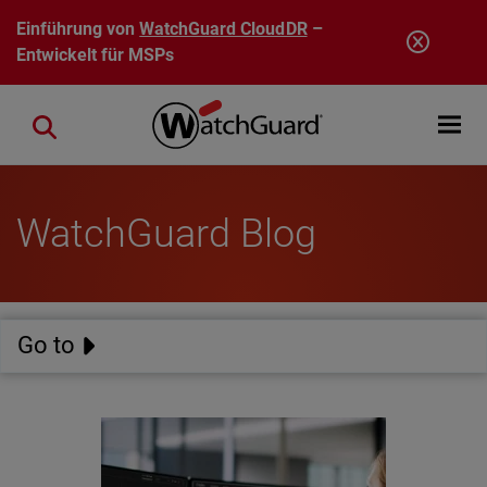
Direkt zum Inhalt
Einführung von
WatchGuard CloudDR
–
Entwickelt für MSPs
Open mobi
Close search
WatchGuard Blog
Go to