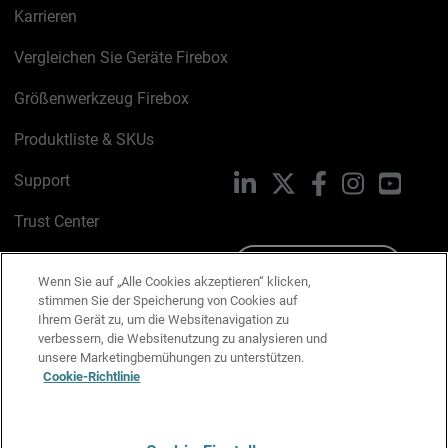
Karrieren
Vergleichen Sie Geräte Firebox
Größenwerkzeug Firebox
Produktliste & SKUs
Support
LinkedIn
X
Facebook
Instagram
YouTu
Trust Center
PSIRT
Schreiben Sie uns
Wenn Sie auf „Alle Cookies akzeptieren“ klicken,
stimmen Sie der Speicherung von Cookies auf
Cookie-Richtlinie
Ihrem Gerät zu, um die Websitenavigation zu
verbessern, die Websitenutzung zu analysieren und
Datenschutzrichtlinie
unsere Marketingbemühungen zu unterstützen.
Cookie-Richtlinie
Media & Brand Kit
E-Mail-Präferenzen verwalten