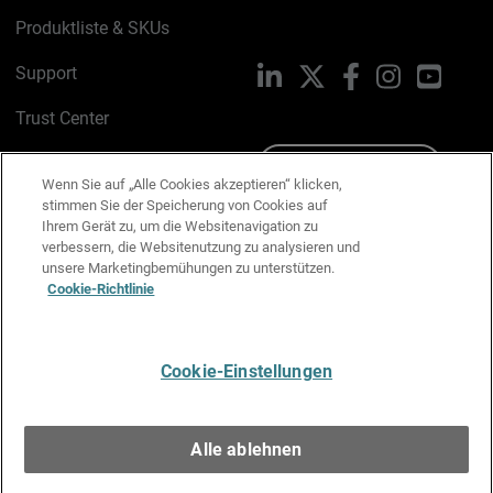
Produktliste & SKUs
Support
LinkedIn
X
Facebook
Instagram
YouTu
Trust Center
PSIRT
Schreiben Sie uns
Wenn Sie auf „Alle Cookies akzeptieren“ klicken,
stimmen Sie der Speicherung von Cookies auf
Cookie-Richtlinie
Ihrem Gerät zu, um die Websitenavigation zu
verbessern, die Websitenutzung zu analysieren und
Datenschutzrichtlinie
unsere Marketingbemühungen zu unterstützen.
Cookie-Richtlinie
Media & Brand Kit
E-Mail-Präferenzen verwalten
Cookie-Einstellungen
Deutsch
Alle ablehnen
Copyright © 1996-2026 WatchGuard Technologies, Inc. Alle