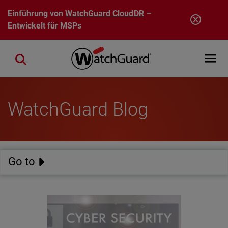
Direkt zum Inhalt
Einführung von
WatchGuard CloudDR
–
Entwickelt für MSPs
Open mobi
Close search
WatchGuard Blog
Go to