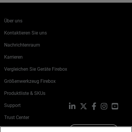
Über uns
Kontaktieren Sie uns
Nachrichtenraum
Karrieren
Vergleichen Sie Geräte Firebox
Größenwerkzeug Firebox
Produktliste & SKUs
Support
LinkedIn
X
Facebook
Instagram
YouTu
Trust Center
PSIRT
Schreiben Sie uns