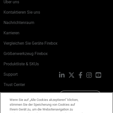
Über uns
Kontaktieren Sie uns
Nachrichtenraum
Karrieren
Vergleichen Sie Geräte Firebox
Größenwerkzeug Firebox
Produktliste & SKUs
Support
LinkedIn
X
Facebook
Instagram
YouTu
Trust Center
PSIRT
Schreiben Sie uns
Wenn Sie auf „Alle Cookies akzeptieren“ klicken,
stimmen Sie der Speicherung von Cookies auf
Cookie-Richtlinie
Ihrem Gerät zu, um die Websitenavigation zu