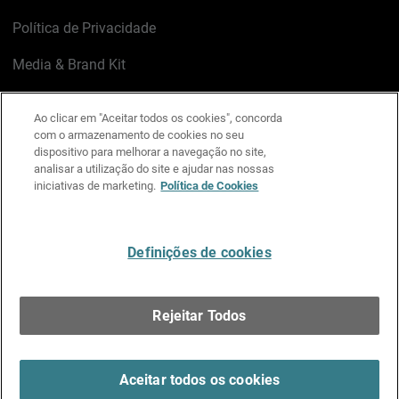
Política de Privacidade
Media & Brand Kit
Gerenciar preferências de e-mail
Ao clicar em "Aceitar todos os cookies", concorda
com o armazenamento de cookies no seu
LinkedIn
X
Facebook
Instagram
YouTube
dispositivo para melhorar a navegação no site,
analisar a utilização do site e ajudar nas nossas
iniciativas de marketing.
Política de Cookies
Escreva-nos
Definições de cookies
Português
Rejeitar Todos
Copyright © 1996-2026 WatchGuard Technologies, Inc.
Todos os Direitos Reservados.
Terms of Use >
Aceitar todos os cookies