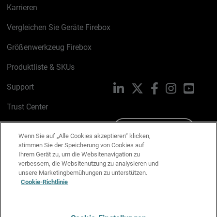
Karrieren
Vergleichen Sie Geräte Firebox
Größenwerkzeug Firebox
Produktliste & SKUs
Support
LinkedIn
X
Facebook
Instagram
YouTu
Trust Center
PSIRT
Schreiben Sie uns
Wenn Sie auf „Alle Cookies akzeptieren“ klicken,
stimmen Sie der Speicherung von Cookies auf
Cookie-Richtlinie
Ihrem Gerät zu, um die Websitenavigation zu
verbessern, die Websitenutzung zu analysieren und
Datenschutzrichtlinie
unsere Marketingbemühungen zu unterstützen.
Cookie-Richtlinie
Media & Brand Kit
E-Mail-Präferenzen verwalten