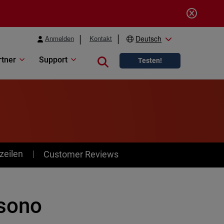
Anmelden
Kontakt
Deutsch
rtner
Support
Close search
Testen!
zeilen
Customer Reviews
ssono