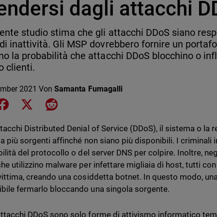
endersi dagli attacchi 
ente studio stima che gli attacchi DDoS siano respo
di inattività. Gli MSP dovrebbero fornire un portafo
no la probabilità che attacchi DDoS blocchino o inf
o clienti.
ember 2021
Von
Samanta Fumagalli
e on LinkedIn
Share on Facebook
Share on X
Share on Reddit
tacchi Distributed Denial of Service (DDoS), il sistema o la 
a più sorgenti affinché non siano più disponibili. I criminali
ilità del protocollo o del server DNS per colpire. Inoltre, neg
he utilizzino malware per infettare migliaia di host, tutti con 
 vittima, creando una cosiddetta botnet. In questo modo, una 
bile fermarlo bloccando una singola sorgente.
attacchi DDoS sono solo forme di attivismo informatico te