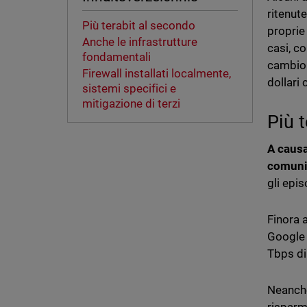
ritenute
Più terabit al secondo
proprie 
Anche le infrastrutture
casi, c
fondamentali
cambio 
Firewall installati localmente,
dollari
sistemi specifici e
mitigazione di terzi
Più 
A causa
comun
gli epis
Finora 
Google 
Tbps di 
Neanche