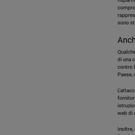
risparm
comprom
rappres
sono st
Anch
Qualche
di una 
contro 
Paese, 
L'attac
fornitor
istruzio
web di 
Inoltre,