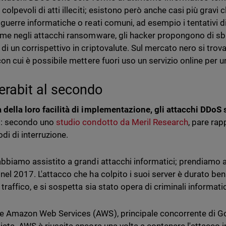
 colpevoli di atti illeciti; esistono però anche casi più gravi 
guerre informatiche o reati comuni, ad esempio i tentativi di 
ome negli attacchi ransomware, gli hacker propongono di sblo
di un corrispettivo in criptovalute. Sul mercato nero si tr
 con cui è possibile mettere fuori uso un servizio online per 
terabit al secondo
 della loro facilità di implementazione, gli attacchi DDo
i
: secondo uno
studio condotto da Meril Research
, pare rap
odi di interruzione.
abbiamo assistito a grandi attacchi informatici; prendiamo
nel 2017. L'attacco che ha colpito i suoi server è durato ben
traffico, e si sospetta sia stato opera di criminali informatic
 Amazon Web Services (AWS), principale concorrente di Goo