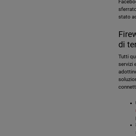
Faceboo
sferrat
stato a
Firew
di te
Tutti q
servizi 
adottin
soluzio
connetti