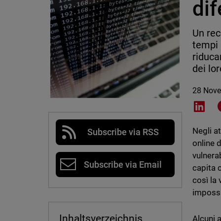
dif
Un rec
tempi 
riduca
dei lor
28 Nov
Shar
Negli at
Subscribe via RSS
online d
vulnerab
Subscribe via Email
capita c
così la
impossi
Inhaltsverzeichnis
Alcuni 