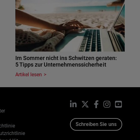
Im Sommer nicht ins Schwitzen geraten:
5 Tipps zur Unternehmenssicherheit
Artikel lesen
LinkedIn
X
Facebook
Instagram
YouTub
ter
Schreiben Sie uns
htlinie
tzrichtlinie