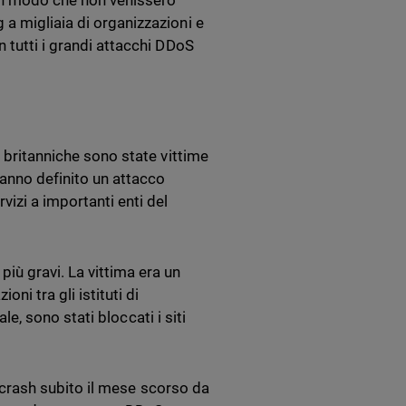
 in modo che non venissero
a migliaia di organizzazioni e
 tutti i grandi attacchi DDoS
i britanniche sono state vittime
anno definito un attacco
vizi a importanti enti del
iù gravi. La vittima era un
ni tra gli istituti di
ale, sono stati bloccati i siti
l crash subito il mese scorso da