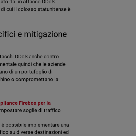
sato da un attacco DDoS
di cui il colosso statunitense è
cifici e mitigazione
attacchi DDoS anche contro i
amentale quindi che le aziende
ano di un portafoglio di
occhino o compromettano la
pliance Firebox per la
 impostare soglie di traffico
P è possibile implementare una
ffico su diverse destinazioni ed