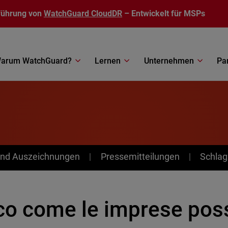
führung von
WatchGuard CloudDR
– Entwickelt für MSPs
arum WatchGuard?
Lernen
Unternehmen
Pa
nd Auszeichnungen
Pressemitteilungen
Schlag
co come le imprese po