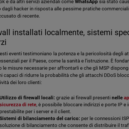
k e da altri servizi aziendali come
WhatsApp
sia stato cau
o dagli hacker in risposta alle pessime pratiche commerciali 
ccusato di recente.
all installati localmente, sistemi spe
rzi
uesti eventi testimoniano la potenza e la pericolosità degli 
essenziali per il Paese, come la sanità e l'istruzione. È fond
o le misure necessarie per affrontarli e che gli MSP dispong
ni capaci di ridurre la probabilità che gli attacchi DDoS bl
vità dei loro clienti:
Utilizzo di firewall locali:
grazie ai firewall presenti
nelle
ap
sicurezza di rete
, è possibile bloccare indirizzi e porte IP e
prestabilite per i server e il client.
Sistemi di bilanciamento del carico:
per le connessioni IS
soluzione di bilanciamento che consente di distribuire il tra