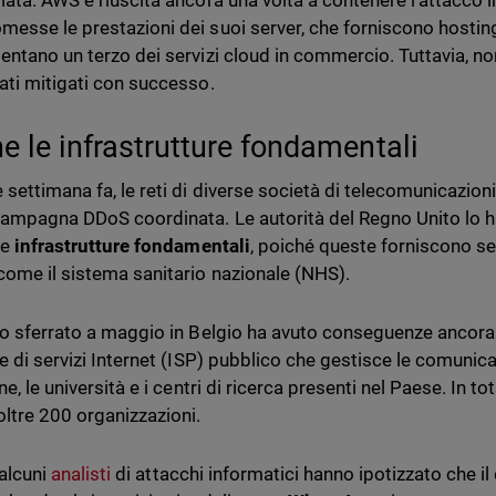
iata. AWS è riuscita ancora una volta a contenere l'attacco
esse le prestazioni dei suoi server, che forniscono hosting 
entano un terzo dei servizi cloud in commercio. Tuttavia, non
ati mitigati con successo.
e le infrastrutture fondamentali
 settimana fa, le reti di diverse società di telecomunicazion
campagna DDoS coordinata. Le autorità del Regno Unito lo h
le
infrastrutture fondamentali
, poiché queste forniscono ser
come il sistema sanitario nazionale (NHS).
co sferrato a maggio in Belgio ha avuto conseguenze ancora p
e di servizi Internet (ISP) pubblico che gestisce le comunicazio
ne, le università e i centri di ricerca presenti nel Paese. In tot
oltre 200 organizzazioni.
 alcuni
analisti
di attacchi informatici hanno ipotizzato che i