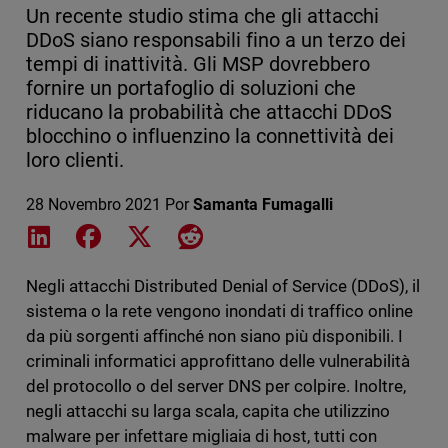
Un recente studio stima che gli attacchi
DDoS siano responsabili fino a un terzo dei
tempi di inattività. Gli MSP dovrebbero
fornire un portafoglio di soluzioni che
riducano la probabilità che attacchi DDoS
blocchino o influenzino la connettività dei
loro clienti.
28 Novembro 2021
Por
Samanta Fumagalli
Share on LinkedIn
Share on Facebook
Share on X
Share on Reddit
Negli attacchi Distributed Denial of Service (DDoS), il
sistema o la rete vengono inondati di traffico online
da più sorgenti affinché non siano più disponibili. I
criminali informatici approfittano delle vulnerabilità
del protocollo o del server DNS per colpire. Inoltre,
negli attacchi su larga scala, capita che utilizzino
malware per infettare migliaia di host, tutti con