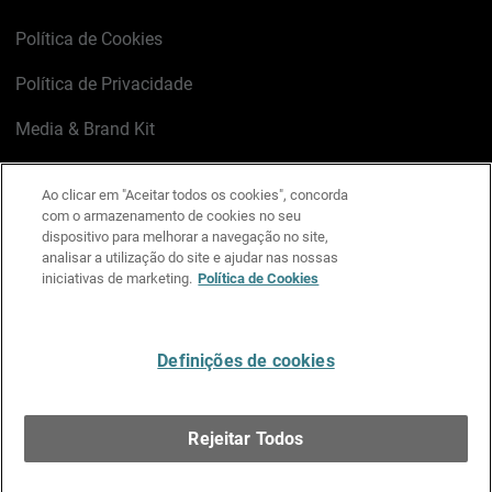
Política de Cookies
Política de Privacidade
Media & Brand Kit
Gerenciar preferências de e-mail
Ao clicar em "Aceitar todos os cookies", concorda
com o armazenamento de cookies no seu
LinkedIn
X
Facebook
Instagram
YouTube
dispositivo para melhorar a navegação no site,
analisar a utilização do site e ajudar nas nossas
iniciativas de marketing.
Política de Cookies
Escreva-nos
Definições de cookies
Português
Rejeitar Todos
Copyright © 1996-2026 WatchGuard Technologies, Inc.