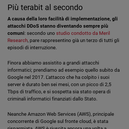
Più terabit al secondo
A causa della loro facilità di implementazione, gli
attacchi DDoS stanno diventando sempre più
comuni
: secondo uno
studio condotto da Meril
Research
, pare rappresentino già un terzo di tutti gli
episodi di interruzione.
Finora abbiamo assistito a grandi attacchi
informatici; prendiamo ad esempio quello subito da
Google nel 2017. L'attacco che ha colpito i suoi
server è durato ben sei mesi, con un picco di 2,5
Tbps di traffico, e si sospetta sia stato opera di
criminali informatici finanziati dallo Stato.
Neanche Amazon Web Services (AWS), principale
concorrente di Google sul fronte cloud, è stata
risparmiata. AWS è riuscita ancora una volta a