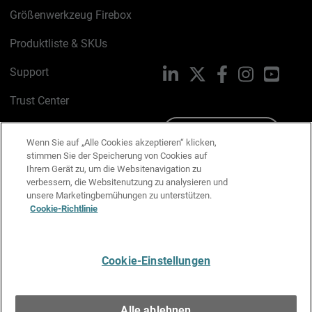
Größenwerkzeug Firebox
Produktliste & SKUs
Support
LinkedIn
X
Facebook
Instagram
YouTu
Trust Center
PSIRT
Schreiben Sie uns
Wenn Sie auf „Alle Cookies akzeptieren“ klicken,
stimmen Sie der Speicherung von Cookies auf
Cookie-Richtlinie
Ihrem Gerät zu, um die Websitenavigation zu
verbessern, die Websitenutzung zu analysieren und
Datenschutzrichtlinie
unsere Marketingbemühungen zu unterstützen.
Cookie-Richtlinie
Media & Brand Kit
E-Mail-Präferenzen verwalten
Cookie-Einstellungen
Deutsch
Alle ablehnen