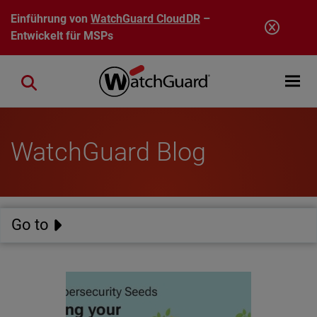
Direkt zum Inhalt
Einführung von
WatchGuard CloudDR
–
Entwickelt für MSPs
Open mobi
Close search
WatchGuard Blog
Go to