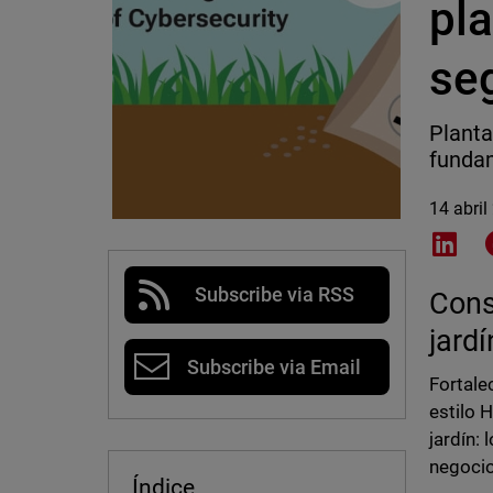
pl
se
Planta
fundam
14 abril
Shar
Subscribe via RSS
Cons
jard
Subscribe via Email
Fortale
estilo 
jardín:
negocio
Índice