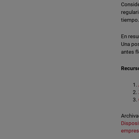
Conside
regular
tiempo
En resu
Una pos
antes f
Recurs
Archiva
Disposi
empres