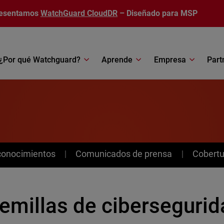
esentamos
WatchGuard CloudDR
– Diseñado para MSP
¿Por qué Watchguard?
Aprende
Empresa
Part
conocimientos
Comunicados de prensa
Cobertu
semillas de ciberseguri