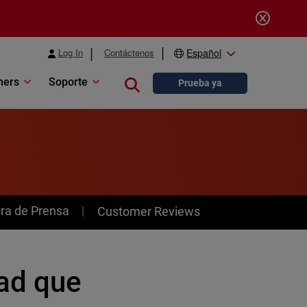
Log In
Contáctenos
Español
ners
Soporte
Close search
Prueba ya
ra de Prensa
Customer Reviews
dad que