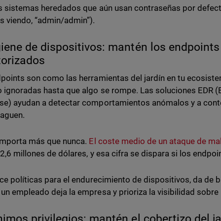
s sistemas heredados que aún usan contraseñas por defecto
 viendo, “admin/admin”).
giene de dispositivos: mantén los endpoints
torizados
points son como las herramientas del jardín en tu ecosistem
ignoradas hasta que algo se rompe. Las soluciones EDR (
e) ayudan a detectar comportamientos anómalos y a cont
paguen.
importa más que nunca.
El coste medio de un ataque de m
 2,6 millones de dólares, y esa cifra se dispara si los endpo
ce políticas para el endurecimiento de dispositivos, da de 
un empleado deja la empresa y prioriza la visibilidad sobre
nimos privilegios: mantén el cobertizo del j