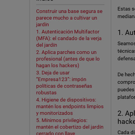
Estas s
Construir una base segura se
median
parece mucho a cultivar un
jardín
1. Au
1. Autenticación Multifactor
(MFA): el candado de la verja
Seamos 
del jardín
técnica
2. Aplica parches como un
defensa
profesional (antes de que lo
hagan los hackers)
3. Deja de usar
De hech
“Empresa123”: impón
comprom
políticas de contraseñas
puedes 
robustas
platafo
4. Higiene de dispositivos:
mantén los endpoints limpios
2. Ap
y monitorizados
5. Mínimos privilegios:
hacke
mantén el cobertizo del jardín
Cada dí
cerrado con llave