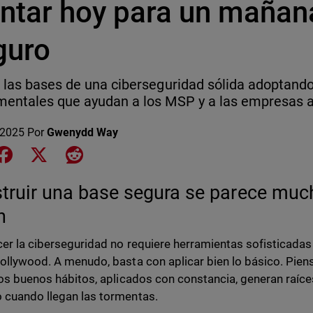
antar hoy para un maña
guro
 las bases de una ciberseguridad sólida adoptando
entales que ayudan a los MSP y a las empresas 
 2025
Por
Gwenydd Way
e on LinkedIn
Share on Facebook
Share on X
Share on Reddit
truir una base segura se parece much
ín
cer la ciberseguridad no requiere herramientas sofisticadas
Hollywood. A menudo, basta con aplicar bien lo básico. Pien
 los buenos hábitos, aplicados con constancia, generan raíc
 cuando llegan las tormentas.