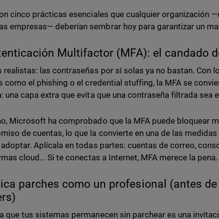
on cinco prácticas esenciales que cualquier organizació
as empresas— deberían sembrar hoy para garantizar un m
tenticación Multifactor (MFA): el candado de 
realistas: las contraseñas por sí solas ya no bastan. Con l
s como el phishing o el credential stuffing, la MFA se convie
: una capa extra que evita que una contraseña filtrada sea el
o, Microsoft ha comprobado que la MFA puede bloquear má
iso de cuentas, lo que la convierte en una de las medidas
adoptar. Aplícala en todas partes: cuentas de correo, cons
rmas cloud... Si te conectas a Internet, MFA merece la pena
lica parches como un profesional (antes de
rs)
a que tus sistemas permanecen sin parchear es una invitaci