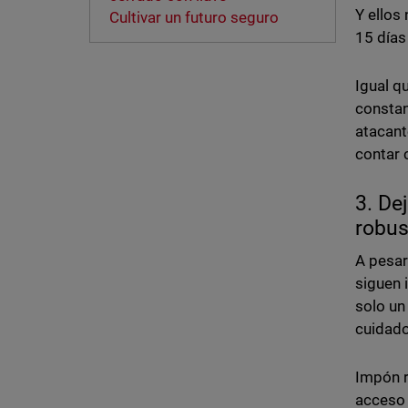
Y ellos
Cultivar un futuro seguro
15 días
Igual q
constan
atacant
contar 
3. De
robus
A pesar
siguen 
solo un
cuidado
Impón r
acceso 