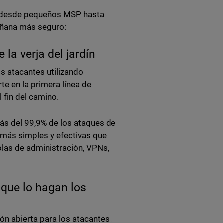
n —desde pequeños MSP hasta
añana más seguro:
la verja del jardín
os atacantes utilizando
rte en la primera línea de
 fin del camino.
s del 99,9% de los ataques de
 más simples y efectivas que
olas de administración, VPNs,
.
 que lo hagan los
ón abierta para los atacantes.