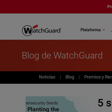
Pasar al contenido principal
Pr
Plataforma
Blog de WatchGuard
News
Noticias
Blog
Premios y Re
5 