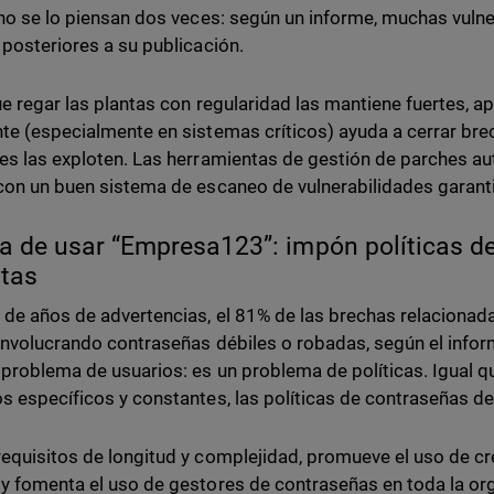
 no se lo piensan dos veces: según un informe, muchas vulne
 posteriores a su publicación.
ue regar las plantas con regularidad las mantiene fuertes, a
te (especialmente en sistemas críticos) ayuda a cerrar bre
es las exploten. Las herramientas de gestión de parches a
con un buen sistema de escaneo de vulnerabilidades garant
ja de usar “Empresa123”: impón políticas d
tas
 de años de advertencias, el 81% de las brechas relaciona
involucrando contraseñas débiles o robadas, según el info
 problema de usuarios: es un problema de políticas. Igual q
s específicos y constantes, las políticas de contraseñas d
equisitos de longitud y complejidad, promueve el uso de c
y fomenta el uso de gestores de contraseñas en toda la org