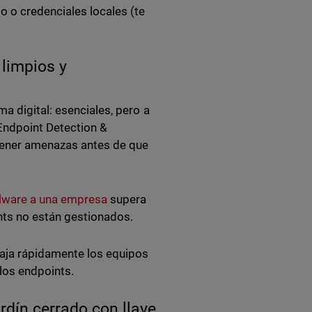
 o credenciales locales (te
 limpios y
a digital: esenciales, pero a
Endpoint Detection &
ener amenazas antes de que
alware a una empresa
supera
ints no están gestionados.
baja rápidamente los equipos
 los endpoints.
ardín cerrado con llave