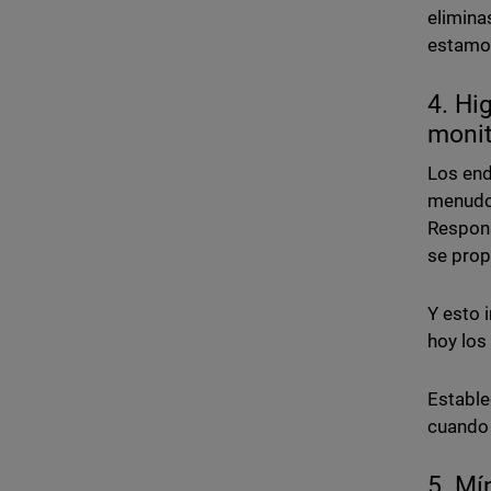
elimina
estamos
4. Hi
moni
Los end
menudo 
Respons
se pro
Y esto 
hoy los
Estable
cuando 
5. Mí