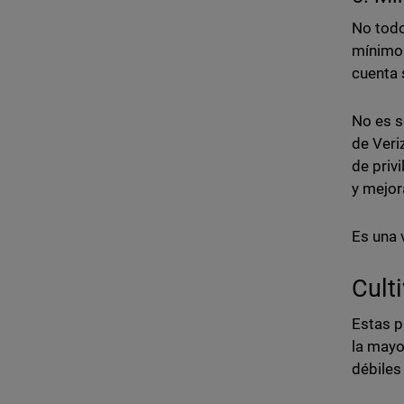
No todo
mínimo 
cuenta
No es s
de Veri
de priv
y mejor
Es una 
Cult
Estas p
la mayo
débiles