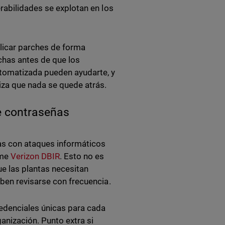
rabilidades se explotan en los
plicar parches de forma
chas antes de que los
utomatizada pueden ayudarte, y
iza que nada se quede atrás.
e contraseñas
das con ataques informáticos
rme
Verizon DBIR
. Esto no es
ue las plantas necesitan
eben revisarse con frecuencia.
redenciales únicas para cada
anización. Punto extra si