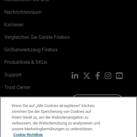
Nachrichtenraum
Karrieren
Vergleichen Sie Geräte Firebox
Größenwerkzeug Firebox
Produktliste & SKUs
Support
LinkedIn
X
Facebook
Instagram
YouTu
Trust Center
PSIRT
Schreiben Sie uns
Wenn Sie auf „Alle Cookies akzeptieren“ klicken,
stimmen Sie der Speicherung von Cookies auf
Cookie-Richtlinie
Ihrem Gerät zu, um die Websitenavigation zu
verbessern, die Websitenutzung zu analysieren und
Datenschutzrichtlinie
unsere Marketingbemühungen zu unterstützen.
Cookie-Richtlinie