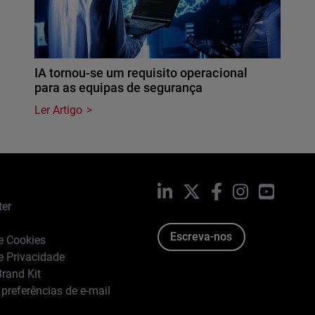
IA tornou-se um requisito operacional
para as equipas de segurança
Ler Artigo
LinkedIn
X
Facebook
Instagram
YouTub
ter
Escreva-nos
de Cookies
de Privacidade
rand Kit
 preferências de e-mail