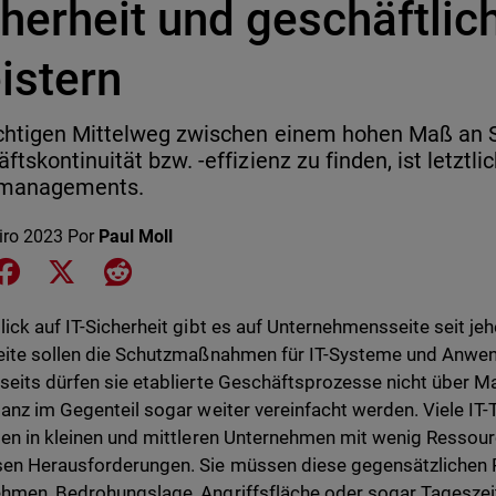
herheit und geschäftlich
istern
chtigen Mittelweg zwischen einem hohen Maß an S
ftskontinuität bzw. -effizienz zu finden, ist letztli
omanagements.
iro 2023
Por
Paul Moll
e on LinkedIn
Share on Facebook
Share on X
Share on Reddit
lick auf IT-Sicherheit gibt es auf Unternehmensseite seit je
eite sollen die Schutzmaßnahmen für IT-Systeme und Anwen
seits dürfen sie etablierte Geschäftsprozesse nicht über M
ganz im Gegenteil sogar weiter vereinfacht werden. Viele I
gen in kleinen und mittleren Unternehmen mit wenig Ressour
n Herausforderungen. Sie müssen diese gegensätzlichen Pr
hmen, Bedrohungslage, Angriffsfläche oder sogar Tageszeit 