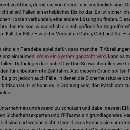
rnet zu öffnen, damit sie von überall aus zugänglich sind. Die
icht allen) Fällen ein erhebliches Risiko dar. Es ist sicherl
ichen Kosten verbunden, eine andere Lösung zu finden. Die
hts des Risikos, wissentlich ein Schlupfloch für Angreifer o
im Fall der Fälle – wie der Verlust an Daten, Geld und Ruf – s
 sind ein Paradebeispiel dafür, dass manche IT-Abteilungen 
izienz einräumen.
Wenn ein System gepatcht wird,
kann es zw
sfallen. Dafür legen kritische Day-One-Schwachstellen wie 
en für unbestimmte Zeit lahm. Aus diesem Grund sollten Pa
 Es gibt jedoch auch Fälle, in denen die Sicherheitslücke od
 kritisch ist. Hier kann es in Ordnung sein, den Patch erst
ielen.
Unternehmen umfassend zu schützen und dabei dessen Effizi
en Sicherheitsexperten und IT-Teams ein grundlegendes Ver
bel sind und welche nicht. Ohne dieses können sie nur rat
en sind, und es wird schwer, das passende Gleichgewicht z