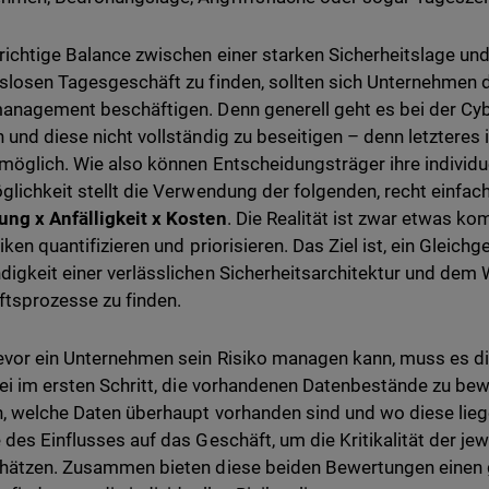
richtige Balance zwischen einer starken Sicherheitslage un
slosen Tagesgeschäft zu finden, sollten sich Unternehmen
anagement beschäftigen. Denn generell geht es bei der Cyb
 und diese nicht vollständig zu beseitigen – denn letzteres i
möglich. Wie also können Entscheidungsträger ihre individ
glichkeit stellt die Verwendung der folgenden, recht einfac
ng x Anfälligkeit x Kosten
. Die Realität ist zwar etwas ko
iken quantifizieren und priorisieren. Das Ziel ist, ein Gleic
igkeit einer verlässlichen Sicherheitsarchitektur und dem
tsprozesse zu finden.
vor ein Unternehmen sein Risiko managen kann, muss es d
bei im ersten Schritt, die vorhandenen Datenbestände zu bew
n, welche Daten überhaupt vorhanden sind und wo diese lieg
 des Einflusses auf das Geschäft, um die Kritikalität der je
hätzen. Zusammen bieten diese beiden Bewertungen einen