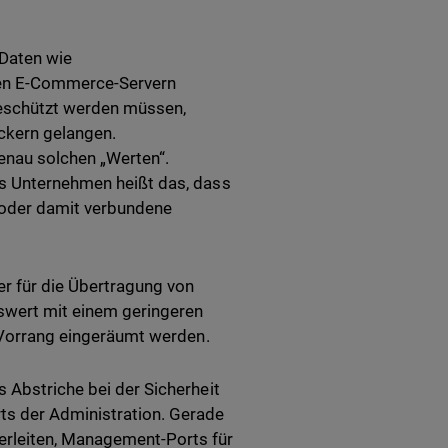
 Daten wie
nen E-Commerce-Servern
geschützt werden müssen,
ckern gelangen.
enau solchen „Werten“.
as Unternehmen heißt das, dass
n oder damit verbundene
r für die Übertragung von
nswert mit einem geringeren
z Vorrang eingeräumt werden.
s Abstriche bei der Sicherheit
ts der Administration. Gerade
erleiten, Management-Ports für