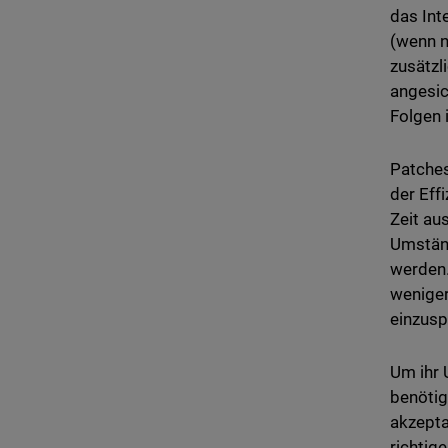
das Inte
(wenn n
zusätzl
angesic
Folgen 
Patches
der Eff
Zeit au
Umständ
werden.
weniger
einzusp
Um ihr 
benötig
akzepta
richtig