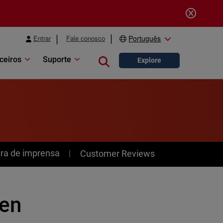
Entrar
Fale conosco
Português
ceiros
Suporte
Close search
Explore
ra de imprensa
Customer Reviews
hen