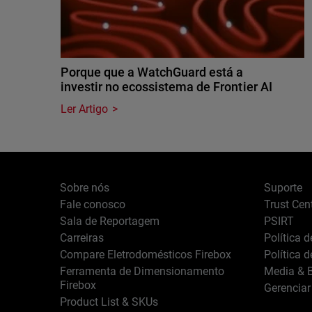
Porque que a WatchGuard está a
investir no ecossistema de Frontier AI
Ler Artigo
Sobre nós
Suporte
Fale conosco
Trust Cen
Sala de Reportagem
PSIRT
Carreiras
Política 
Compare Eletrodomésticos Firebox
Política 
Ferramenta de Dimensionamento
Media & B
Firebox
Gerenciar
Product List & SKUs