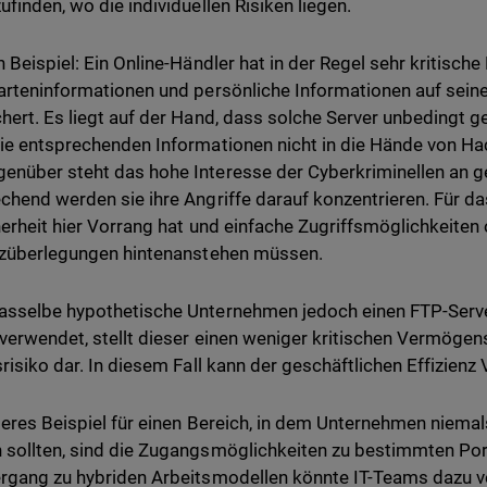
ufinden, wo die individuellen Risiken liegen.
n Beispiel: Ein Online-Händler hat in der Regel sehr kritische
arteninformationen und persönliche Informationen auf sei
hert. Es liegt auf der Hand, dass solche Server unbedingt 
ie entsprechenden Informationen nicht in die Hände von Ha
nüber steht das hohe Interesse der Cyberkriminellen an g
chend werden sie ihre Angriffe darauf konzentrieren. Für d
herheit hier Vorrang hat und einfache Zugriffsmöglichkeite
nzüberlegungen hintenanstehen müssen.
sselbe hypothetische Unternehmen jedoch einen FTP-Serve
 verwendet, stellt dieser einen weniger kritischen Vermöge
srisiko dar. In diesem Fall kann der geschäftlichen Effizien
teres Beispiel für einen Bereich, in dem Unternehmen niemal
sollten, sind die Zugangsmöglichkeiten zu bestimmten Por
rgang zu hybriden Arbeitsmodellen könnte IT-Teams dazu v