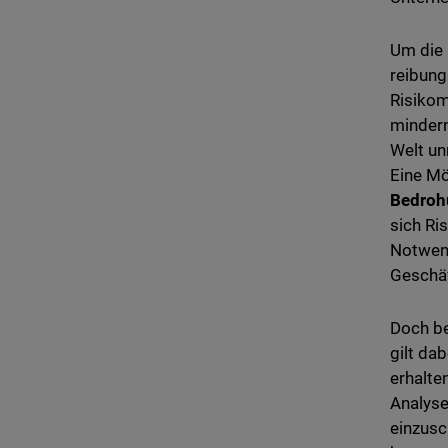
Um die 
reibung
Risikom
mindern
Welt un
Eine Mö
Bedrohu
sich Ris
Notwend
Geschäf
Doch be
gilt da
erhalte
Analyse
einzusc