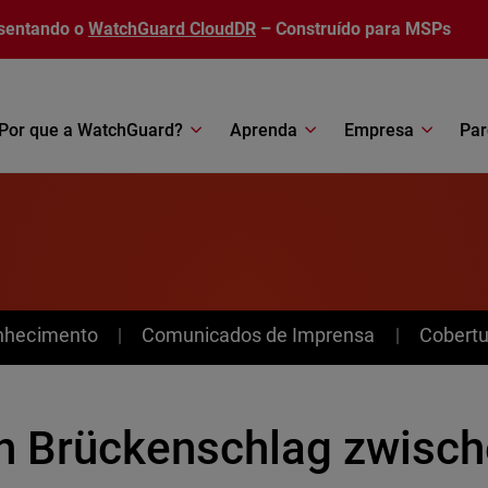
sentando o
WatchGuard CloudDR
– Construído para MSPs
Por que a WatchGuard?
Aprenda
Empresa
Par
nhecimento
Comunicados de Imprensa
Cobertu
n Brückenschlag zwisc