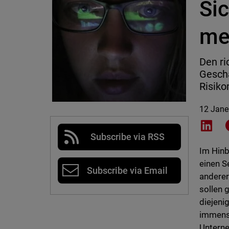
Sic
me
Den ri
Geschä
Risik
12 Jane
Shar
Subscribe via RSS
Im Hinb
einen S
Subscribe via Email
anderer
sollen 
diejeni
immense
Unterne