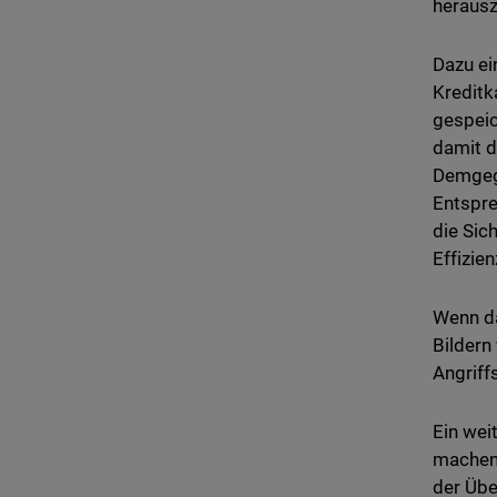
herausz
Dazu ei
Kreditk
gespeic
damit d
Demgege
Entspre
die Sic
Effizie
Wenn da
Bildern
Angriff
Ein wei
machen 
der Übe