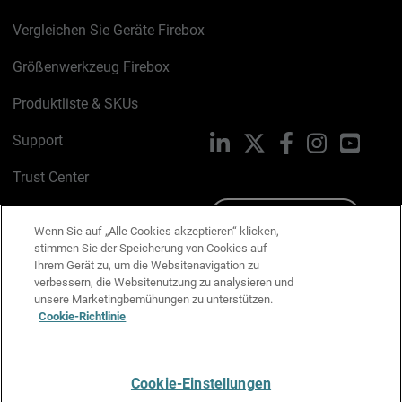
Vergleichen Sie Geräte Firebox
Größenwerkzeug Firebox
Produktliste & SKUs
Support
LinkedIn
X
Facebook
Instagram
YouTu
Trust Center
PSIRT
Schreiben Sie uns
Wenn Sie auf „Alle Cookies akzeptieren“ klicken,
stimmen Sie der Speicherung von Cookies auf
Cookie-Richtlinie
Ihrem Gerät zu, um die Websitenavigation zu
verbessern, die Websitenutzung zu analysieren und
Datenschutzrichtlinie
unsere Marketingbemühungen zu unterstützen.
Cookie-Richtlinie
Media & Brand Kit
E-Mail-Präferenzen verwalten
Cookie-Einstellungen