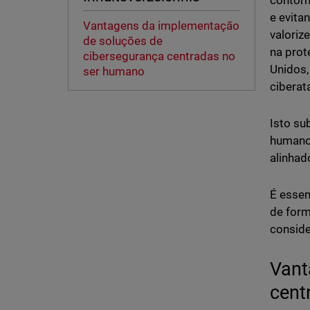
contorn
e evita
Vantagens da implementação
valoriz
de soluções de
na pro
cibersegurança centradas no
Unidos,
ser humano
ciberat
Isto su
humano 
alinhad
É essen
de form
conside
Vant
cent