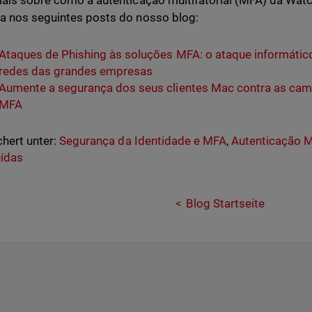
ais sobre como a autenticação multifatorial (MFA) da Wat
 nos seguintes posts do nosso blog:
Ataques de Phishing às soluções MFA: o ataque informáti
redes das grandes empresas
Aumente a segurança dos seus clientes Mac contra as c
MFA
hert unter:
Segurança da Identidade e MFA
,
Autenticação M
uídas
Blog Startseite