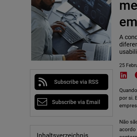
me
em
A conc
difere
usabil
25 Febr
Shar
Subscribe via RSS
Quando 
por si.
Subscribe via Email
empresa
Não são
acordo 
Inhaltsverzeichnis