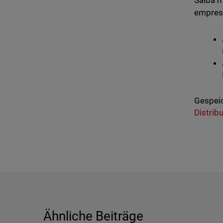
Saiba m
empresa
Gespeic
Distrib
Ähnliche Beiträge