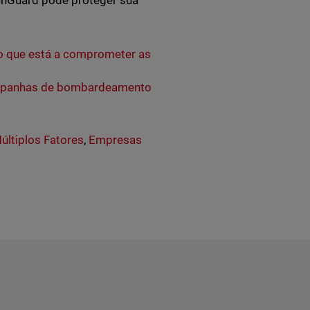
chGuard pode proteger sua
co que está a comprometer as
ampanhas de bombardeamento
últiplos Fatores
,
Empresas