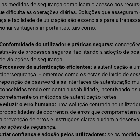
as medidas de segurança complicam o acesso aos recurso
que dificulta as operações diárias. Soluções que asseguram o
ça e facilidade de utilização são essenciais para ultrapassa
ionar vantagens importantes, tais como:
Conformidade do utilizador e práticas seguras:
conceções i
através de processos seguros, facilitando a adoção de boas
de violações de segurança.
Processos de autenticação eficientes:
a autenticação é um
cibersegurança. Elementos como os ecrãs de início de se
reposição de password e as interfaces de autenticação mul
concebidas tendo em conta a usabilidade, incentivando os uti
corretamente os métodos de autenticação fortes.
Reduzir o erro humano:
uma solução centrada no utilizador
probabilidades de ocorrência de erros que comprometam 
a prevenção de erros e instruções claras ajudam a desenvol
violações de segurança.
Criar confiança e adoção pelos utilizadores:
se as medidas