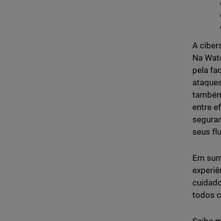
A ciber
Na Wat
pela fa
ataque
também 
entre e
seguran
seus fl
Em suma
experiê
cuidado
todos c