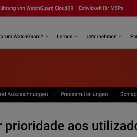
führung von
WatchGuard CloudDR
– Entwickelt für MSPs
arum WatchGuard?
Lernen
Unternehmen
Pa
nd Auszeichnungen
Pressemitteilungen
Schlag
 prioridade aos utilizad