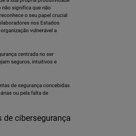
de à sua própria produtividade
 não significa que não
reconhece o seu papel crucial
colaboradores nos Estados
organização vulnerável a
gurança centrada no ser
am seguros, intuitivos e
entas de segurança concebidas
rias ou pela falta de
 de cibersegurança