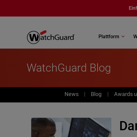
Direkt zum Inhalt
Ein
Plattform
W
WatchGuard Blog
News
News
Blog
Awards u
Dar