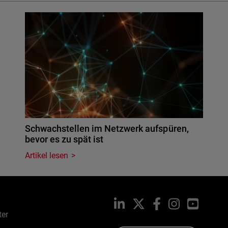
Schwachstellen im Netzwerk aufspüren,
bevor es zu spät ist
Artikel lesen
LinkedIn
X
Facebook
Instagram
YouTub
ter