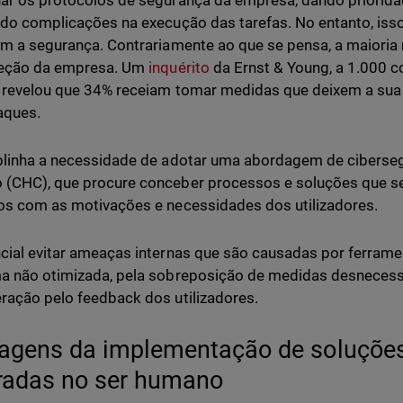
ar os protocolos de segurança da empresa, dando priorida
ndo complicações na execução das tarefas. No entanto, isso
em a segurança. Contrariamente ao que se pensa, a maioria 
teção da empresa. Um
inquérito
da Ernst & Young, a 1.000 
 revelou que 34% receiam tomar medidas que deixem a sua 
aques.
blinha a necessidade de adotar uma abordagem de ciberse
(CHC), que procure conceber processos e soluções que sej
os com as motivações e necessidades dos utilizadores.
cial evitar ameaças internas que são causadas por ferram
a não otimizada, pela sobreposição de medidas desnecessá
ração pelo feedback dos utilizadores.
agens da implementação de soluções
radas no ser humano