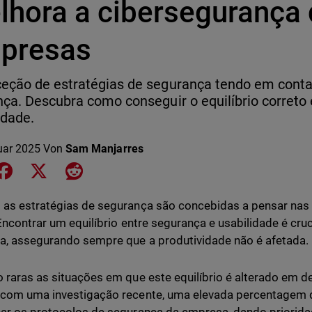
lhora a cibersegurança
presas
eção de estratégias de segurança tendo em conta
nça. Descubra como conseguir o equilíbrio correto
idade.
uar 2025
Von
Sam Manjarres
e on LinkedIn
Share on Facebook
Share on X
Share on Reddit
as estratégias de segurança são concebidas a pensar nas 
 Encontrar um equilíbrio entre segurança e usabilidade é cru
, assegurando sempre que a produtividade não é afetada.
 raras as situações em que este equilíbrio é alterado em 
com uma investigação recente, uma elevada percentagem 