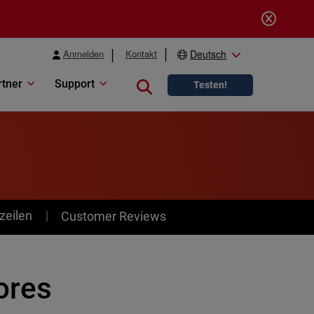
Anmelden
Kontakt
Deutsch
rtner
Support
Close search
Testen!
zeilen
Customer Reviews
ores