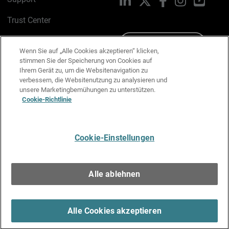
Trust Center
PSIRT
Schreiben Sie uns
Wenn Sie auf „Alle Cookies akzeptieren“ klicken,
stimmen Sie der Speicherung von Cookies auf
Cookie-Richtlinie
Ihrem Gerät zu, um die Websitenavigation zu
verbessern, die Websitenutzung zu analysieren und
Datenschutzrichtlinie
unsere Marketingbemühungen zu unterstützen.
Cookie-Richtlinie
Media & Brand Kit
E-Mail-Präferenzen verwalten
Cookie-Einstellungen
Deutsch
Alle ablehnen
Copyright © 1996-2026 WatchGuard Technologies, Inc. Alle
Rechte vorbehalten.
Terms of Use >
Alle Cookies akzeptieren