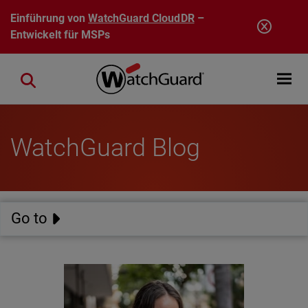
Direkt zum Inhalt
Einführung von
WatchGuard CloudDR
–
Entwickelt für MSPs
Open mobi
Close search
WatchGuard Blog
Go to