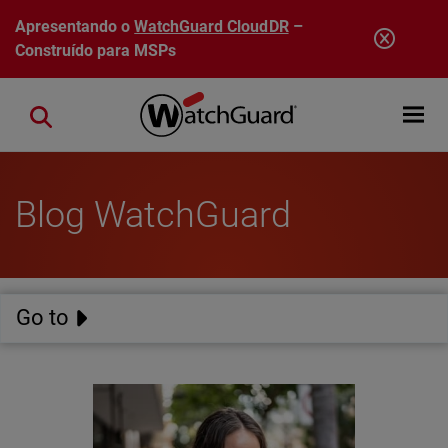
Pular para o conteúdo principal
Apresentando o
WatchGuard CloudDR
–
Construído para MSPs
Open mobi
Close search
Blog WatchGuard
Go to