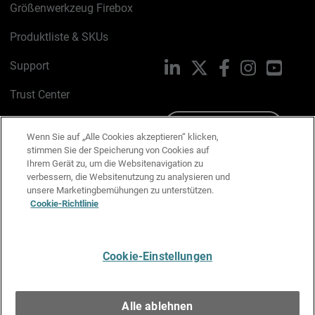
Größenwerkzeug Firebox
Produktliste & SKUs
Support
LinkedIn
X
Facebook
Instagram
YouTu
Trust Center
PSIRT
Schreiben Sie uns
Wenn Sie auf „Alle Cookies akzeptieren“ klicken,
stimmen Sie der Speicherung von Cookies auf
Cookie-Richtlinie
Ihrem Gerät zu, um die Websitenavigation zu
verbessern, die Websitenutzung zu analysieren und
Datenschutzrichtlinie
unsere Marketingbemühungen zu unterstützen.
Cookie-Richtlinie
Media & Brand Kit
E-Mail-Präferenzen verwalten
Cookie-Einstellungen
Deutsch
Alle ablehnen