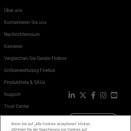
Über uns
Kontaktieren Sie uns
Nachrichtenraum
Karrieren
Vergleichen Sie Geräte Firebox
Größenwerkzeug Firebox
Produktliste & SKUs
Support
LinkedIn
X
Facebook
Instagram
YouTu
Trust Center
PSIRT
Schreiben Sie uns
Wenn Sie auf „Alle Cookies akzeptieren“ klicken,
stimmen Sie der Speicherung von Cookies auf
Cookie-Richtlinie