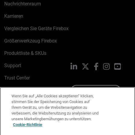
Nachrichtenraum
Karrieren
Vergleichen Sie Geräte Firebox
Größenwerkzeug Firebox
Produktliste & SKUs
Support
LinkedIn
X
Facebook
Instagram
YouTu
Trust Center
PSIRT
Schreiben Sie uns
Wenn Sie auf „Alle Cookies akzeptieren“ klicken,
stimmen Sie der Speicherung von Cookies auf
Cookie-Richtlinie
Ihrem Gerät zu, um die Websitenavigation zu
verbessern, die Websitenutzung zu analysieren und
Datenschutzrichtlinie
unsere Marketingbemühungen zu unterstützen.
Cookie-Richtlinie
Media & Brand Kit