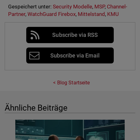
Gespeichert unter:
Security Modelle
,
MSP
,
Channel-
Partner
,
WatchGuard Firebox
,
Mittelstand
,
KMU
Subscribe via RSS
Subscribe via Email
Blog Startseite
Ähnliche Beiträge