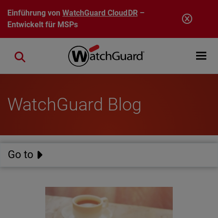
Direkt zum Inhalt
Einführung von
WatchGuard CloudDR
–
Entwickelt für MSPs
Open mobi
Close search
WatchGuard Blog
Go to