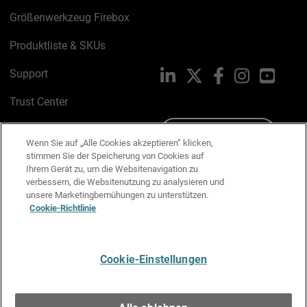
Größenwerkzeug Firebox
Produktliste & SKUs
Support
LinkedIn
X
Facebook
Instagram
YouTu
Trust Center
PSIRT
Schreiben Sie uns
Wenn Sie auf „Alle Cookies akzeptieren“ klicken,
stimmen Sie der Speicherung von Cookies auf
Cookie-Richtlinie
Ihrem Gerät zu, um die Websitenavigation zu
verbessern, die Websitenutzung zu analysieren und
Datenschutzrichtlinie
unsere Marketingbemühungen zu unterstützen.
Cookie-Richtlinie
Media & Brand Kit
E-Mail-Präferenzen verwalten
Cookie-Einstellungen
Deutsch