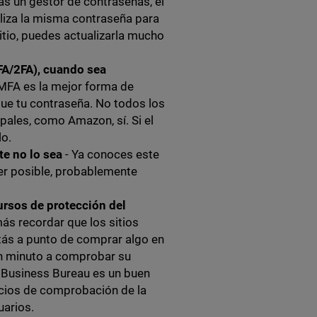
izas un gestor de contraseñas, el
liza la misma contraseña para
itio, puedes actualizarla mucho
FA/2FA),
cuando sea
 MFA es la mejor forma de
igue tu contraseña. No todos los
pales, como Amazon, sí. Si el
lo.
e no lo sea
- Ya conoces este
ser posible, probablemente
ursos de protección del
ás recordar que los sitios
tás a punto de comprar algo en
un minuto a comprobar su
r Business Bureau es un buen
icios de comprobación de la
uarios.