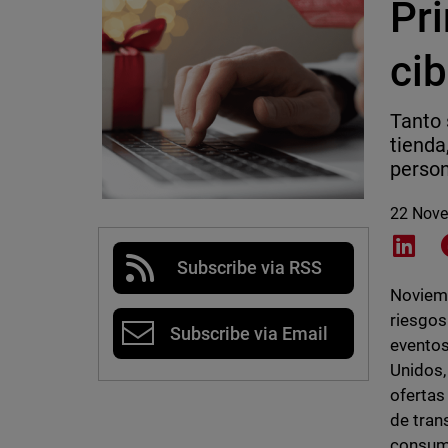
Pr
ci
Tanto 
tienda
person
22 Nov
Shar
Subscribe via RSS
Noviemb
riesgos
Subscribe via Email
eventos
Unidos,
ofertas
de tran
consumi