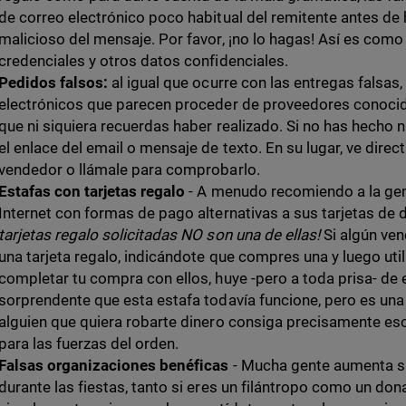
de correo electrónico poco habitual del remitente antes de h
malicioso del mensaje. Por favor, ¡no lo hagas! Así es como
credenciales y otros datos confidenciales.
Pedidos falsos:
al igual que ocurre con las entregas falsas
electrónicos que parecen proceder de proveedores conocid
que ni siquiera recuerdas haber realizado. Si no has hecho 
el enlace del email o mensaje de texto. En su lugar, ve direc
vendedor o llámale para comprobarlo.
Estafas con tarjetas regalo
- A menudo recomiendo a la ge
Internet con formas de pago alternativas a sus tarjetas de d
tarjetas regalo solicitadas NO son una de ellas!
Si algún ve
una tarjeta regalo, indicándote que compres una y luego ut
completar tu compra con ellos, huye -pero a toda prisa- de
sorprendente que esta estafa todavía funcione, pero es un
alguien que quiera robarte dinero consiga precisamente e
para las fuerzas del orden.
Falsas organizaciones benéficas
- Mucha gente aumenta s
durante las fiestas, tanto si eres un filántropo como un do