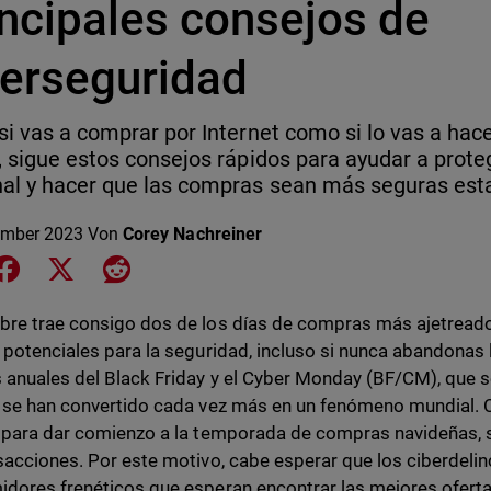
incipales consejos de
berseguridad
si vas a comprar por Internet como si lo vas a hac
, sigue estos consejos rápidos para ayudar a prote
al y hacer que las compras sean más seguras est
ember 2023
Von
Corey Nachreiner
e on LinkedIn
Share on Facebook
Share on X
Share on Reddit
re trae consigo dos de los días de compras más ajetread
 potenciales para la seguridad, incluso si nunca abandonas
 anuales del Black Friday y el Cyber Monday (BF/CM), que s
 se han convertido cada vez más en un fenómeno mundial. 
 para dar comienzo a la temporada de compras navideñas,
sacciones. Por este motivo, cabe esperar que los ciberdeli
dores frenéticos que esperan encontrar las mejores ofert