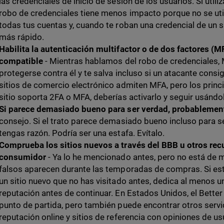
las credenciales de inicio de sesión de los usuarios. Si util
robo de credenciales tiene menos impacto porque no se uti
todas tus cuentas y, cuando te roban una credencial de un s
más rápido.
Habilita la autenticación multifactor o de dos factores (M
compatible
- Mientras hablamos del robo de credenciales,
protegerse contra él y te salva incluso si un atacante cons
sitios de comercio electrónico admiten MFA, pero los princi
sitio soporta 2FA o MFA, deberías activarlo y seguir usándo
Si parece demasiado bueno para ser verdad, probablement
consejo. Si el trato parece demasiado bueno incluso para 
tengas razón. Podría ser una estafa. Evítalo.
Comprueba los sitios nuevos a través del BBB u otros rec
consumidor
- Ya lo he mencionado antes, pero no está de m
falsos aparecen durante las temporadas de compras. Si es
un sitio nuevo que no has visitado antes, dedica al menos 
reputación antes de continuar. En Estados Unidos, el Bette
punto de partida, pero también puede encontrar otros serv
reputación online y sitios de referencia con opiniones de us