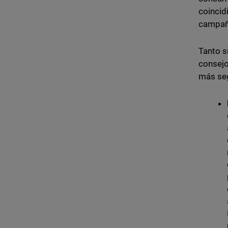
coincid
campañ
Tanto s
consejo
más se