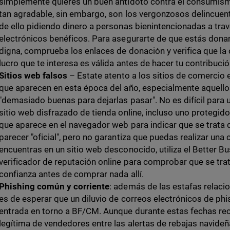
simplemente quieres un buen antídoto contra el consumis
tan agradable, sin embargo, son los vergonzosos delincuen
de ello pidiendo dinero a personas bienintencionadas a tra
electrónicos benéficos. Para asegurarte de que estás dona
digna, comprueba los enlaces de donación y verifica que la
lucro que te interesa es válida antes de hacer tu contribuci
Sitios web falsos
– Estate atento a los sitios de comercio 
que aparecen en esta época del año, especialmente aquello
"demasiado buenas para dejarlas pasar". No es difícil para 
sitio web disfrazado de tienda online, incluso uno protegid
que aparece en el navegador web para indicar que se trata 
parecer "oficial", pero no garantiza que puedas realizar una 
encuentras en un sitio web desconocido, utiliza el Better B
verificador de reputación online para comprobar que se tra
confianza antes de comprar nada allí.
Phishing común y corriente
: además de las estafas relaci
es de esperar que un diluvio de correos electrónicos de ph
entrada en torno a BF/CM. Aunque durante estas fechas re
legítima de vendedores entre las alertas de rebajas navideñ