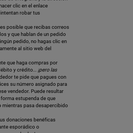
acer clic en el enlace
 intentan robar tus
, es posible que recibas correos
os y que hablan de un pedido
ningún pedido, no hagas clic en
tamente al sitio web del
nte que haga compras por
ébito y crédito...
¡pero las
ndedor te pide que pagues con
ilices su número asignado para
 ese vendedor. Puede resultar
a forma estupenda de que
so mientras pasa desapercibido
us donaciones benéficas
nante esporádico o