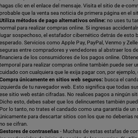
hagas clic en el enlace del mensaje. Visita el sitio de e-
probable que la venta sea noticia de primera página en el si
Utiliza métodos de pago alternativos online:
no uses tu tar
normal para realizar compras online. Si ingresas accidenta
lugar sospechoso, el estafador cibernético detrás de esto 
esperado. Servicios como Apple Pay, PayPal, Venmo y Zell
seguras entre compradores y vendedores al abstraer los det
financiera de los consumidores de los pagos online. Obtener
temporal para realizar compras online también puede ser u
cuidado con cualquiera que le exija pagar con, por ejemplo, 
Compra únicamente en sitios web seguros:
busca el canda
izquierda de tu navegador web. Esto significa que todas su
ese sitio web están cifradas. No realices pagos a ningún si
Dicho esto, debes saber que los delincuentes también pue
Por lo tanto, no trates el candado como una garantía de un si
únicamente para descartar sitios con los que no deberías r
no se cifran.
Gestores de contraseñas
- Muchas de estas estafas de co