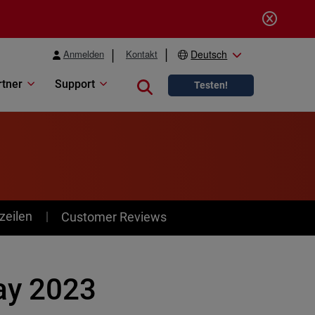
Anmelden
Kontakt
Deutsch
rtner
Support
Close search
Testen!
zeilen
Customer Reviews
ay 2023