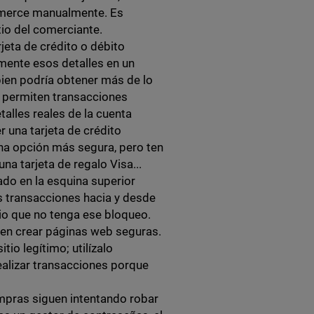
commerce manualmente. Es
tio del comerciante.
jeta de crédito o débito
lmente esos detalles en un
bien podría obtener más de lo
e permiten transacciones
alles reales de la cuenta
 una tarjeta de crédito
na opción más segura, pero ten
una tarjeta de regalo Visa...
do en la esquina superior
s transacciones hacia y desde
tio que no tenga ese bloqueo.
den crear páginas web seguras.
tio legítimo; utilízalo
ealizar transacciones porque
mpras siguen intentando robar