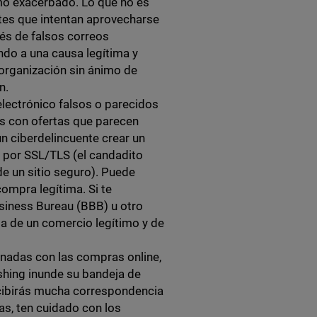
mo exacerbado. Lo que no es
tes que intentan aprovecharse
vés de falsos correos
ndo a una causa legítima y
 organización sin ánimo de
ón.
electrónico falsos o parecidos
s con ofertas que parecen
un ciberdelincuente crear un
o por SSL/TLS (el candadito
de un sitio seguro). Puede
compra legítima. Si te
usiness Bureau (BBB) u otro
ta de un comercio legítimo y de
onadas con las compras online,
ishing inunde su bandeja de
cibirás mucha correspondencia
as, ten cuidado con los