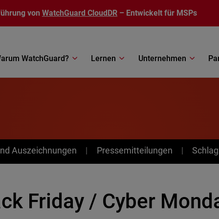
führung von
WatchGuard CloudDR
– Entwickelt für MSPs
arum WatchGuard?
Lernen
Unternehmen
Pa
nd Auszeichnungen
Pressemitteilungen
Schlag
ack Friday / Cyber Mond