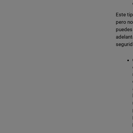
Este ti
pero no
puedes 
adelant
segurid