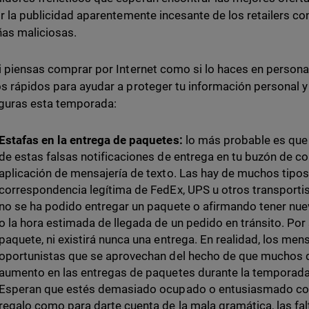
ir la publicidad aparentemente incesante de los retailers c
as maliciosas.
i piensas comprar por Internet como si lo haces en persona
s rápidos para ayudar a proteger tu información personal 
guras esta temporada:
Estafas en la entrega de paquetes:
lo más probable es que 
de estas falsas notificaciones de entrega en tu buzón de co
aplicación de mensajería de texto. Las hay de muchos tipos
correspondencia legítima de FedEx, UPS u otros transporti
no se ha podido entregar un paquete o afirmando tener nue
o la hora estimada de llegada de un pedido en tránsito. Por 
paquete, ni existirá nunca una entrega. En realidad, los me
oportunistas que se aprovechan del hecho de que muchos
aumento en las entregas de paquetes durante la temporad
Esperan que estés demasiado ocupado o entusiasmado con l
regalo como para darte cuenta de la mala gramática, las falt