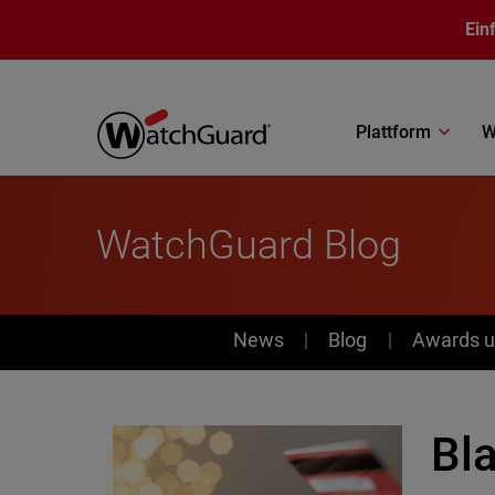
Direkt zum Inhalt
Ein
Plattform
W
WatchGuard Blog
News
News
Blog
Awards u
Bl