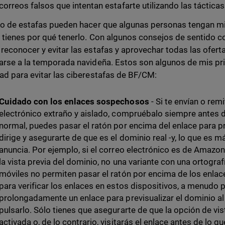
correos falsos que intentan estafarte utilizando las táctica
po de estafas pueden hacer que algunas personas tengan mi
 tienes por qué tenerlo. Con algunos consejos de sentido c
reconocer y evitar las estafas y aprovechar todas las ofert
arse a la temporada navideña. Estos son algunos de mis pr
ad para evitar las ciberestafas de BF/CM:
Cuidado con los enlaces sospechosos
- Si te envían o rem
electrónico extraño y aislado, compruébalo siempre antes d
normal, puedes pasar el ratón por encima del enlace para pre
dirige y asegurarte de que es el dominio real -y, lo que es m
anuncia. Por ejemplo, si el correo electrónico es de Amazo
la vista previa del dominio, no una variante con una ortograf
móviles no permiten pasar el ratón por encima de los enlace
para verificar los enlaces en estos dispositivos, a menudo 
prolongadamente un enlace para previsualizar el dominio al
pulsarlo. Sólo tienes que asegurarte de que la opción de vis
activada o, de lo contrario, visitarás el enlace antes de lo q