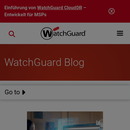
Direkt zum Inhalt
Einführung von
WatchGuard CloudDR
–
Entwickelt für MSPs
Open mobi
Close search
WatchGuard Blog
Go to