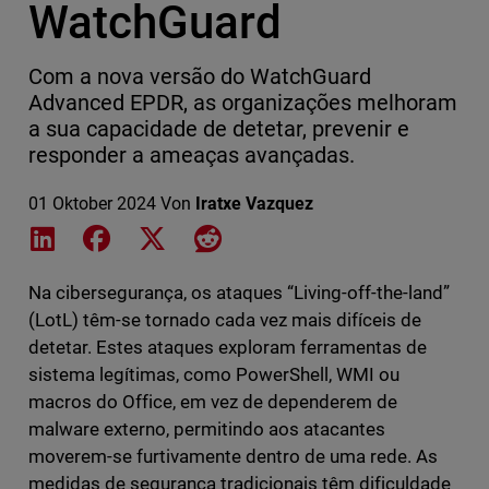
WatchGuard
Com a nova versão do WatchGuard
Advanced EPDR, as organizações melhoram
a sua capacidade de detetar, prevenir e
responder a ameaças avançadas.
01 Oktober 2024
Von
Iratxe Vazquez
Share on LinkedIn
Share on Facebook
Share on X
Share on Reddit
Na cibersegurança, os ataques “Living-off-the-land”
(LotL) têm-se tornado cada vez mais difíceis de
detetar. Estes ataques exploram ferramentas de
sistema legítimas, como PowerShell, WMI ou
macros do Office, em vez de dependerem de
malware externo, permitindo aos atacantes
moverem-se furtivamente dentro de uma rede. As
medidas de segurança tradicionais têm dificuldade