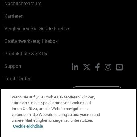
Nachrichtenraum
Karrieren
Vergleichen Sie Geräte Firebox
Größenwerkzeug Firebox
Produktliste & SKUs
Support
LinkedIn
X
Facebook
Instagram
YouTu
Trust Center
PSIRT
Schreiben Sie uns
Wenn Sie auf „Alle Cookies akzeptieren“ klicken,
stimmen Sie der Speicherung von Cookies auf
Cookie-Richtlinie
Ihrem Gerät zu, um die Websitenavigation zu
verbessern, die Websitenutzung zu analysieren und
Datenschutzrichtlinie
unsere Marketingbemühungen zu unterstützen.
Cookie-Richtlinie
Media & Brand Kit