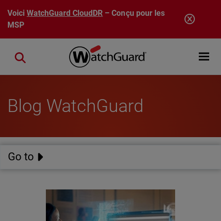
Aller au contenu principal
Voici
WatchGuard CloudDR
– Conçu pour les
MSP
Open mobi
Close search
Blog WatchGuard
Go to