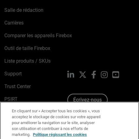
Salle de rédaction
Carrières
Comparer les appareils Firebox
Outil de taille Firebox
Liste produits / SKUs
Support
LinkedIn
X
Facebook
Instagram
YouTube
Trust Center
PSIRT
Écrivez-nous
En cliquant sur « Accepter tous les cookies », vous
Avis sur les cookies
acceptez le stockage de cookies sur votre appareil
pour améliorer la navigation sur le site, analyser
Politique de confidentialité
son utilisation et contribuer à nos efforts de
marketing.
Politique régissant les cookies
Charte Graphique