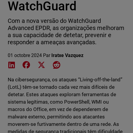
WatchGuard
Com a nova versão do WatchGuard
Advanced EPDR, as organizações melhoram
a sua capacidade de detetar, prevenir e
responder a ameaças avançadas.
01 octobre 2024
Par
Iratxe Vazquez
Share on LinkedIn
Share on Facebook
Share on X
Share on Reddit
Na cibersegurança, os ataques “Living-off-the-land”
(LotL) têm-se tornado cada vez mais difíceis de
detetar. Estes ataques exploram ferramentas de
sistema legítimas, como PowerShell, WMI ou
macros do Office, em vez de dependerem de
malware externo, permitindo aos atacantes
moverem-se furtivamente dentro de uma rede. As
medidas de segurança tradicionais têm dificuldade