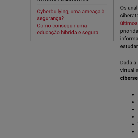
Os anal
Cyberbullying, uma ameaça à
ciberat
segurança?
últimos
Como conseguir uma
priorid
educação híbrida e segura
informa
estudan
Dada a 
virtual
ciberse