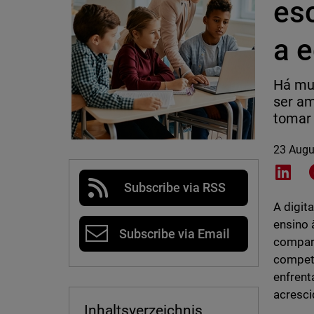
es
a 
Há mui
ser am
tomar
23 Augu
Shar
Subscribe via RSS
A digit
ensino 
Subscribe via Email
compar
competê
enfrent
acresc
Inhaltsverzeichnis