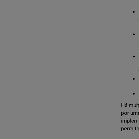
Há muit
por uma
impleme
permita