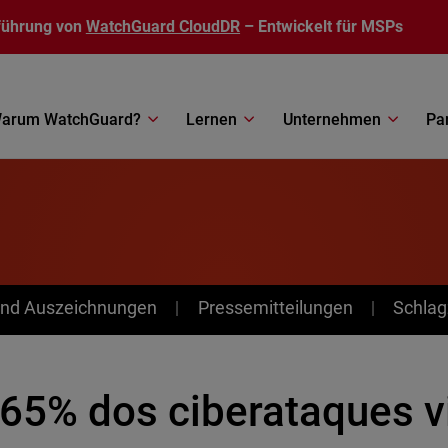
führung von
WatchGuard CloudDR
– Entwickelt für MSPs
arum WatchGuard?
Lernen
Unternehmen
Pa
nd Auszeichnungen
Pressemitteilungen
Schlag
,65% dos ciberataques 