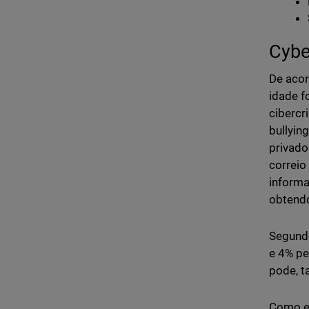
Cybe
De acor
idade f
cibercr
bullyin
privado
correio
informa
obtendo
Segundo
e 4% pe
pode, t
Como es