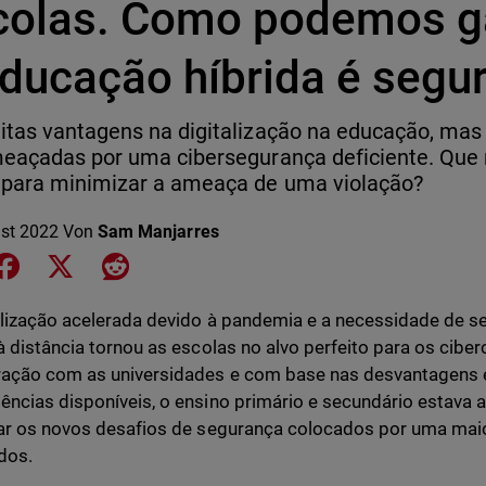
colas. Como podemos ga
educação híbrida é segu
tas vantagens na digitalização na educação, ma
eaçadas por uma cibersegurança deficiente. Que
 para minimizar a ameaça de uma violação?
st 2022
Von
Sam Manjarres
e on LinkedIn
Share on Facebook
Share on X
Share on Reddit
alização acelerada devido à pandemia e a necessidade de 
à distância tornou as escolas no alvo perfeito para os cibe
ação com as universidades e com base nas desvantagens 
ncias disponíveis, o ensino primário e secundário estava
ar os novos desafios de segurança colocados por uma maio
idos.