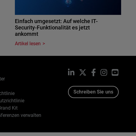
Einfach umgesetzt: Auf welche IT-
Security-Funktionalität es jetzt
ankommt
Artikel lesen
LinkedIn
X
Facebook
Instagram
YouTub
ter
Schreiben Sie uns
htlinie
tzrichtlinie
rand Kit
äferenzen verwalten