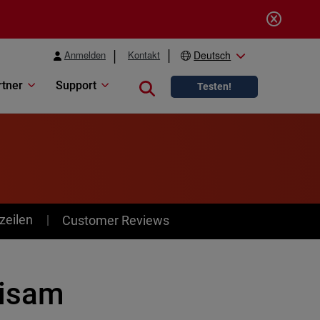
Anmelden
Kontakt
Deutsch
rtner
Support
Close search
Testen!
zeilen
Customer Reviews
visam