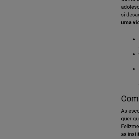
adolesc
si desa
uma vi
Como
As esco
quer qu
Felizme
as inst