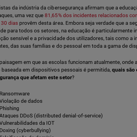
istas da indústria da cibersegurança afirmam que a educaçã
aques, uma vez que
81,65% dos incidentes relacionados co
 30 dias
provêm desta área. Embora seja verdade que a se
ade para todos os setores, na educação é particularmente 
ção sensível e a privacidade dos utilizadores, tais como a
tes, das suas famílias e do pessoal em toda a gama de disp
paisagem em que as escolas funcionam atualmente, onde a
 e baseada em dispositivos pessoais é permitida,
quais são 
gurança que afetam este setor
?
Ransomware
Violação de dados
Phishing
Ataques DDoS (distributed denial-of-service)
Vulnerabilidades da IOT
Doxing (cyberbullying)