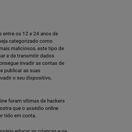
 entre os 12 e 24 anos de
 seja categorizado como
mais maliciosos, este tipo de
sar e de transmitir dados
onsegue invadir as contas de
de publicar as suas
adir o seu dispositivo,
line foram vítimas de hackers
ostra que o assédio online
r tido em conta.
sário educar as crianças e os