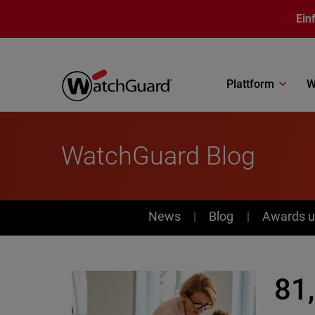
Direkt zum Inhalt
Ein
Plattform
W
WatchGuard Blog
News
News
Blog
Awards u
81