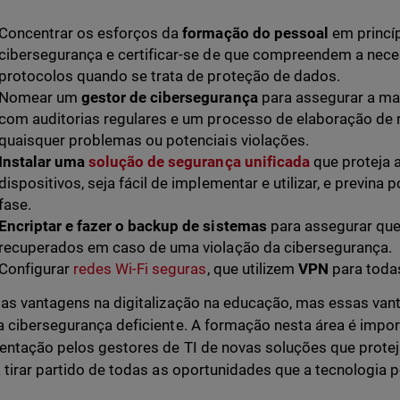
Concentrar os esforços da
formação do pessoal
em princí
cibersegurança e certificar-se de que compreendem a nece
protocolos quando se trata de proteção de dados.
Nomear um
gestor de cibersegurança
para assegurar a ma
com auditorias regulares e um processo de elaboração de r
quaisquer problemas ou potenciais violações.
Instalar uma
solução de segurança unificada
que proteja a
dispositivos, seja fácil de implementar e utilizar, e previna
fase.
Encriptar e fazer o backup de sistemas
para assegurar qu
recuperados em caso de uma violação da cibersegurança.
Configurar
redes Wi-Fi seguras
, que utilizem
VPN
para todas
as vantagens na digitalização na educação, mas essas v
 cibersegurança deficiente. A formação nesta área é impo
ntação pelos gestores de TI de novas soluções que proteja
 tirar partido de todas as oportunidades que a tecnologia 