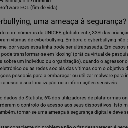
Falsificação de domínio
Software EOL (fim de vida)
rbullying, uma ameaça à segurança?
do com números da UNICEF, globalmente, 33% das crianças
oram vítimas de cyberbullying. Embora o cyberbullying não
ime, por vezes essa linha pode ser ultrapassada. Em casos 
g pode transformar-se em 'doxing' (prática virtual de pesqui
s sobre um indivíduo ou organização), quando o agressor c
 eletrónico ou as redes sociais das vítimas com o objetivo 
ções pessoais para a embaraçar ou utilizar malware para inv
 acesso à sua localização ou a informações sensíveis.
 dados do Statista, 6% dos utilizadores de plataformas on
rderam o controlo do acesso aos seus dispositivos. Isto m
ambém, tornar-se uma ameaça à segurança digital e deve se
tar consciente do problema não o faz desaparecer, é neces