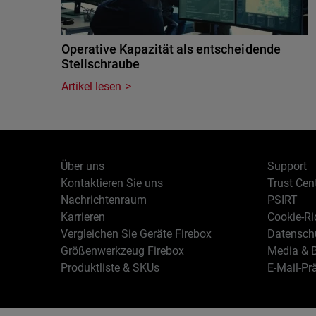
Operative Kapazität als entscheidende
Stellschraube
Artikel lesen
Über uns
Support
Kontaktieren Sie uns
Trust Cen
Nachrichtenraum
PSIRT
Karrieren
Cookie-Ric
Vergleichen Sie Geräte Firebox
Datenschu
Größenwerkzeug Firebox
Media & B
Produktliste & SKUs
E-Mail-Pr