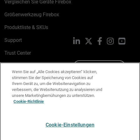
Vergleichen Sie Geräte Firebox
Größenwerkzeug Firebox
Produktliste & SKUs
Support
LinkedIn
X
Facebook
Instagram
YouTu
Trust Center
PSIRT
Schreiben Sie uns
Wenn Sie auf „Alle Cookies akzeptieren“ klicken,
stimmen Sie der Speicherung von Cookies auf
Cookie-Richtlinie
Ihrem Gerät zu, um die Websitenavigation zu
verbessern, die Websitenutzung zu analysieren und
Datenschutzrichtlinie
unsere Marketingbemühungen zu unterstützen.
Cookie-Richtlinie
Media & Brand Kit
E-Mail-Präferenzen verwalten
Cookie-Einstellungen