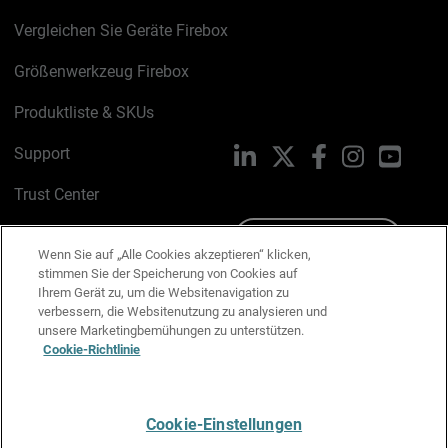
Vergleichen Sie Geräte Firebox
Größenwerkzeug Firebox
Produktliste & SKUs
Support
LinkedIn
X
Facebook
Instagram
YouTu
Trust Center
PSIRT
Schreiben Sie uns
Wenn Sie auf „Alle Cookies akzeptieren“ klicken,
stimmen Sie der Speicherung von Cookies auf
Cookie-Richtlinie
Ihrem Gerät zu, um die Websitenavigation zu
verbessern, die Websitenutzung zu analysieren und
Datenschutzrichtlinie
unsere Marketingbemühungen zu unterstützen.
Cookie-Richtlinie
Media & Brand Kit
E-Mail-Präferenzen verwalten
Cookie-Einstellungen