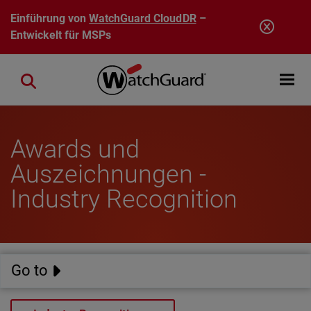
Direkt zum Inhalt
Einführung von
WatchGuard CloudDR
–
Entwickelt für MSPs
Open mobi
Close search
Awards und
Auszeichnungen -
Industry Recognition
Go to