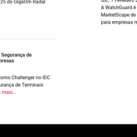
IDC,
1 Fevereiro
025 do GigaOm Radar.
A WatchGuard é 
MarketScape de
para empresas 
 Segurança de
presas
como Challenger no IDC
rança de Terminais
a mais…