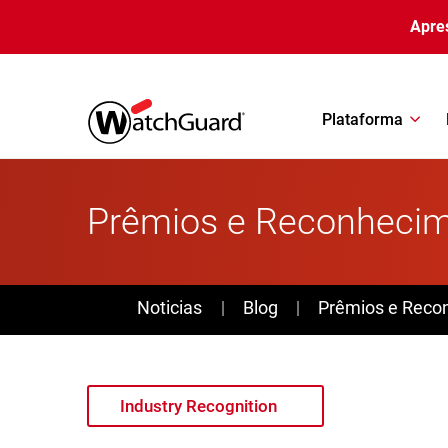
Pular para o conteúdo principal
Apre
Plataforma
Prêmios e Reconhecime
News
Noticias
Blog
Prêmios e Reco