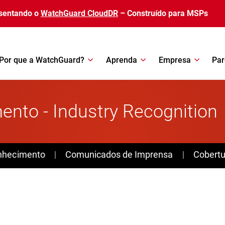
sentando o
WatchGuard CloudDR
– Construído para MSPs
Por que a WatchGuard?
Aprenda
Empresa
Par
nto - Industry Recognition
nhecimento
Comunicados de Imprensa
Cobertu