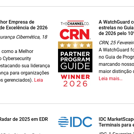
elhor Empresa de
A WatchGuard c
de Excelência de 2026
estrelas no Gui
de 2026 pelo 10
urança Cibernética,
18
CRN,
25 Feverei
A WatchGuard fo
a como a Melhor
no Guia de Prog
 Cybersecurity
marcando nosso 
estacando sua liderança
maior distinção
ança para organizações
Leia mais…
os gerenciados).
Leia
 Radar de 2025 em EDR
IDC MarketScap
Terminais para