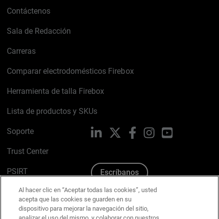
Contáctenos
Sala de Redacción
Carreras
Comparar electrodomésticos Firebox
Herramienta de talla Firebox
Lista de productos y SKUs
Soporte
LinkedIn
X
Facebook
Instagram
YouTube
Trust Center
PSIRT
Escríbanos
Al hacer clic en “Aceptar todas las cookies”, usted
Política de cookies
acepta que las cookies se guarden en su
dispositivo para mejorar la navegación del sitio,
Política de privacidad
analizar el uso del mismo, y colaborar con nuestros