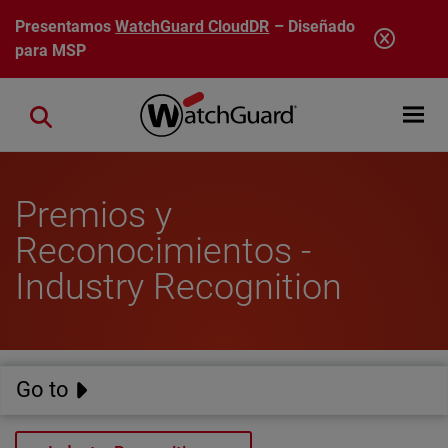
Pasar al contenido principal
Presentamos
WatchGuard CloudDR
– Diseñado
para MSP
Open mobi
Close search
Premios y
Reconocimientos -
Industry Recognition
Go to