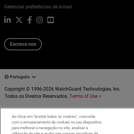
Gerenciar preferências de e-mail
LinkedIn
X
Facebook
Instagram
YouTube
Escreva-nos
Português
Copyright © 1996-2026 WatchGuard Technologies, Inc.
Todos os Direitos Reservados.
Terms of Use >
Ao clicar em "Aceitar todos os cookies", concorda
com o armazenamento de cookies no seu dispositivo
para melhorar a navegação no site, analisar a
utilização do site e ajudar nas nossas iniciativas de