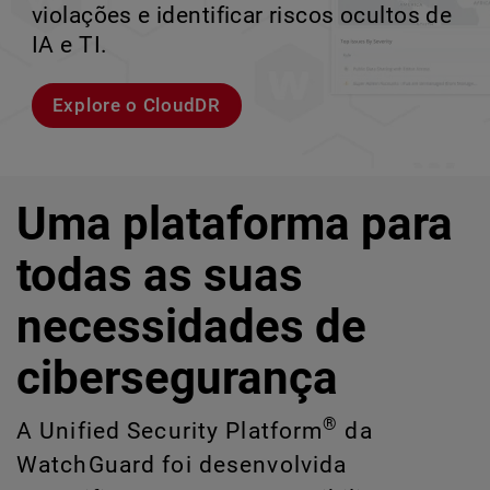
violações e identificar riscos ocultos de
corporativos de alta velocidade.
perder o ritmo.
crescimento escalável.
IA e TI.
Explorar modelos
Conheça Rai
Conheça o WatchGuard EDR
Explore o CloudDR
Uma plataforma para
todas as suas
necessidades de
cibersegurança
®
A Unified Security Platform
da
WatchGuard foi desenvolvida