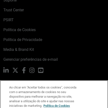
Suporte
Trust Center
PSIRT
Política de Cookies
Política de Privacidade
Media & Brand Kit
Gerenciar preferências de e-mail
LinkedIn
X
Facebook
Instagram
YouTube
Ao clicar em "Aceitar todos os cookies", concorda
Escreva-nos
com o armazenamento de cookies no seu
dispositivo para melhorar a navegação no site,
analisar a utilização do site e ajudar nas nossas
iniciativas de marketing.
Política de Cookies