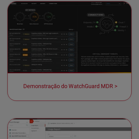
Demonstração do WatchGuard MDR