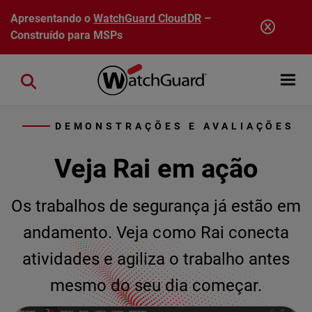
Pular para o conteúdo principal
Apresentando o
WatchGuard CloudDR
–
Construído para MSPs
Open mobi
Close search
DEMONSTRAÇÕES E AVALIAÇÕES
Veja Rai em ação
Os trabalhos de segurança já estão em
andamento. Veja como Rai conecta
atividades e agiliza o trabalho antes
mesmo do seu dia começar.