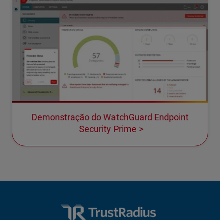
Demonstração do WatchGuard Endpoint
Security Prime