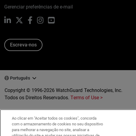
Gerenciar preferências de e-mail
LinkedIn
X
Facebook
Instagram
YouTube
Escreva-nos
Português
Copyright © 1996-2026 WatchGuard Technologies, Inc.
Todos os Direitos Reservados.
Terms of Use >
Ao clicar em "Aceitar todos os cookies", concorda
com o armazenamento de cookies no seu dispositivo
para melhorar a navegação no site, analisar a
utilização do site e ajudar nas nossas iniciativas de