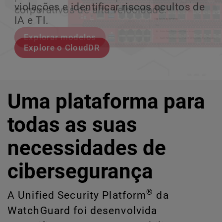
violações e identificar riscos ocultos de
corporativos de alta velocidade.
perder o ritmo.
crescimento escalável.
IA e TI.
Explorar modelos
Conheça Rai
Conheça o WatchGuard EDR
Explore o CloudDR
Uma plataforma para
todas as suas
necessidades de
cibersegurança
®
A Unified Security Platform
da
WatchGuard foi desenvolvida