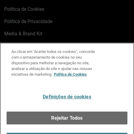
Política de Cookies
Política de Privacidade
Media & Brand Kit
Gerenciar preferências de e-mail
Ao clicar em "Aceitar todos os cookies", concorda
com o armazenamento de cookies no seu
LinkedIn
X
Facebook
Instagram
YouTube
dispositivo para melhorar a navegação no site,
analisar a utilização do site e ajudar nas nossas
iniciativas de marketing.
Política de Cookies
Escreva-nos
Definições de cookies
Português
Rejeitar Todos
Copyright © 1996-2026 WatchGuard Technologies, Inc.