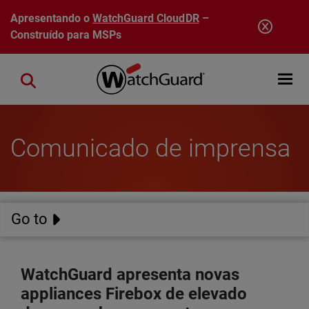
Pular para o conteúdo principal
Apresentando o
WatchGuard CloudDR
–
Construído para MSPs
Open mobi
Close search
Comunicado de imprensa
Go to
WatchGuard apresenta novas
appliances Firebox de elevado