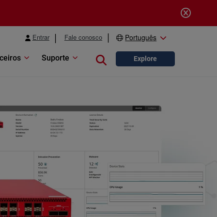
Entrar
Fale conosco
Português
ceiros
Suporte
Close search
Explore