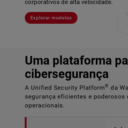
corporativos de alta velocidade.
Explore o CloudDR
Conheça Rai
Conheça o WatchGuard EDR
Explorar modelos
Uma plataforma pa
cibersegurança
®
A Unified Security Platform
da Wat
segurança eficientes e poderosos 
operacionais.