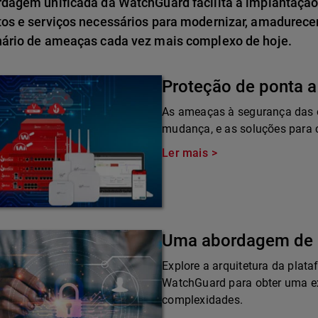
rdagem unificada da WatchGuard facilita a implantação
tos e serviços necessários para modernizar, amadurece
nário de ameaças cada vez mais complexo de hoje.
Proteção de ponta a
As ameaças à segurança das 
mudança, e as soluções para
Ler mais
Uma abordagem de 
Explore a arquitetura da plat
WatchGuard para obter uma ex
complexidades.