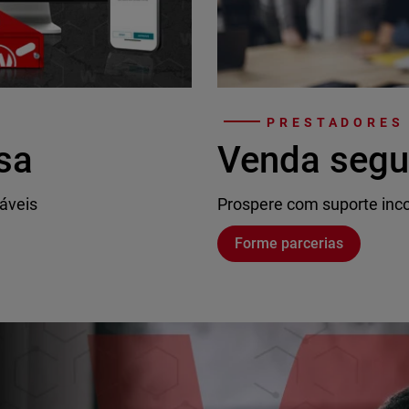
PRESTADORES
sa
Venda segu
áveis
Prospere com suporte inco
Forme parcerias