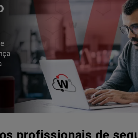
o
de
ança
a
os profissionais de seg