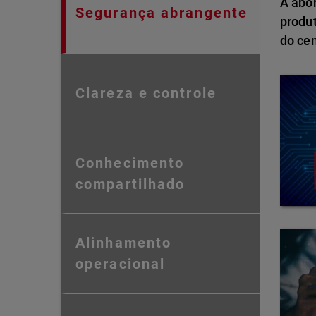
A abo
Segurança abrangente
produ
do ce
Clareza e controle
Conhecimento
compartilhado
Alinhamento
operacional