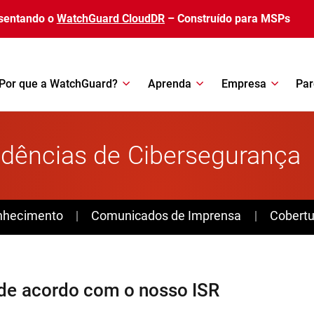
sentando o
WatchGuard CloudDR
– Construído para MSPs
Por que a WatchGuard?
Aprenda
Empresa
Par
dências de Cibersegurança
nhecimento
Comunicados de Imprensa
Cobertu
de acordo com o nosso ISR