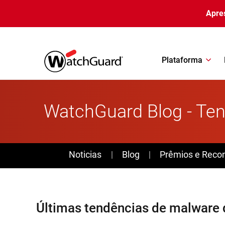
Pular para o conteúdo principal
Apre
Plataforma
WatchGuard Blog - Ten
News
Noticias
Blog
Prêmios e Reco
Últimas tendências de malware 