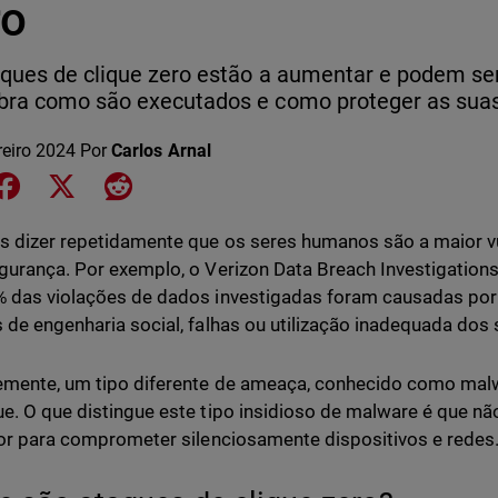
ro
ques de clique zero estão a aumentar e podem ser
ra como são executados e como proteger as suas 
reiro 2024
Por
Carlos Arnal
e on LinkedIn
Share on Facebook
Share on X
Share on Reddit
 dizer repetidamente que os seres humanos são a maior vu
gurança. Por exemplo, o Verizon Data Breach Investigation
 das violações de dados investigadas foram causadas po
 de engenharia social, falhas ou utilização inadequada dos
mente, um tipo diferente de ameaça, conhecido como malwa
e. O que distingue este tipo insidioso de malware é que nã
dor para comprometer silenciosamente dispositivos e redes