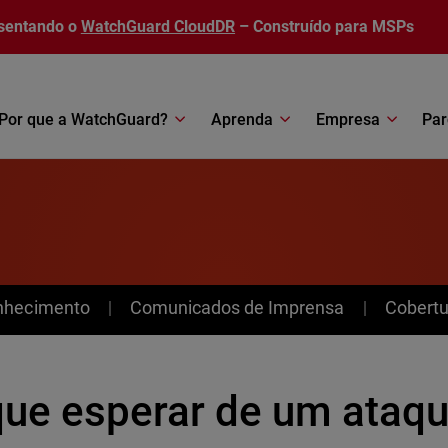
sentando o
WatchGuard CloudDR
– Construído para MSPs
Por que a WatchGuard?
Aprenda
Empresa
Par
nhecimento
Comunicados de Imprensa
Cobertu
que esperar de um ataqu