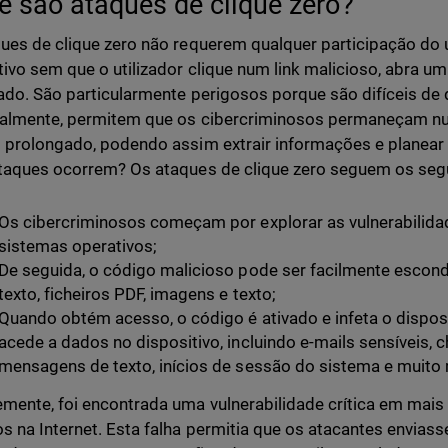
e são ataques de clique zero?
ues de clique zero não requerem qualquer participação do 
tivo sem que o utilizador clique num link malicioso, abra 
ado. São particularmente perigosos porque são difíceis de d
nalmente, permitem que os cibercriminosos permaneçam n
 prolongado, podendo assim extrair informações e planea
taques ocorrem? Os ataques de clique zero seguem os seg
Os cibercriminosos começam por explorar as vulnerabilida
sistemas operativos;
De seguida, o código malicioso pode ser facilmente escon
texto, ficheiros PDF, imagens e texto;
Quando obtém acesso, o código é ativado e infeta o dispo
acede a dados no dispositivo, incluindo e-mails sensíveis, 
mensagens de texto, inícios de sessão do sistema e muito 
mente, foi encontrada uma vulnerabilidade crítica em mai
s na Internet. Esta falha permitia que os atacantes enviass