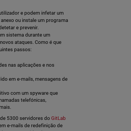
utilizador e podem infetar um
um anexo ou instale um programa
etetar e prevenir.
um sistema durante um
r novos ataques. Como é que
uintes passos:
des nas aplicações e nos
dido em e-mails, mensagens de
sitivo com um spyware que
chamadas telefónicas,
mais.
s de 5300 servidores do
GitLab
em e-mails de redefinição de