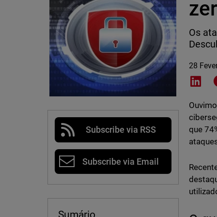
ze
Os ata
Descub
28 Feve
Shar
Ouvimos
ciberse
que 74%
Subscribe via RSS
ataques
Subscribe via Email
Recente
destaqu
utiliza
Sumário