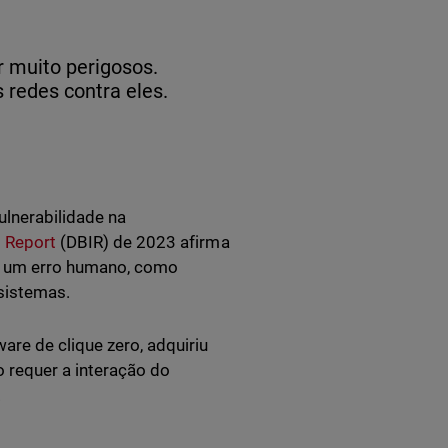
 muito perigosos.
redes contra eles.
lnerabilidade na
s
Report
(DBIR) de 2023 afirma
r um erro humano, como
 sistemas.
re de clique zero, adquiriu
o requer a interação do
.