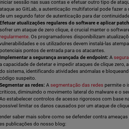
iniciar sessão nas suas contas e efetuar outro tipo de ata
ataque ao GitLab, a autenticação multifatorial pode fazer a 
de um segundo fator de autenticação para dar continuidade
Efetuar atualizações regulares do software e aplicar patc
sofrer um ataque de zero clique, é crucial manter o softwar
regularmente
. Os programadores disponibilizam atualizaçõ
vulnerabilidades e os utilizadores devem instalá-las atemp
potenciais pontos de entrada para os atacantes.
Implementar a segurança avançada de endpoint:
A
segura
a capacidade de detetar e impedir ataques de clique zero
do sistema, identificando atividades anómalas e bloqueand
código suspeito.
Segmentar as redes:
A
segmentação das redes
permite o 
críticos, diminuindo o movimento lateral do malware e o se
Ao estabelecer controlos de acesso rigorosos com base nas
possível limitar os danos causados por um ataque de cliqu
ender saber mais sobre como se defender contra ameaças 
es publicações do nosso blog: