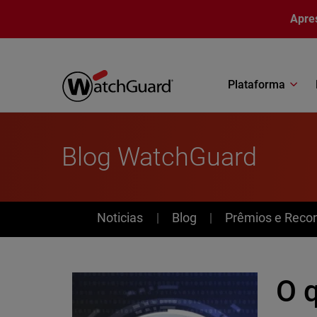
Pular para o conteúdo principal
Apre
Plataforma
Blog WatchGuard
News
Noticias
Blog
Prêmios e Reco
O 