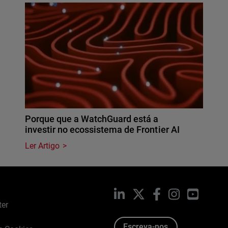
Porque que a WatchGuard está a
investir no ecossistema de Frontier AI
Ler Artigo
LinkedIn
X
Facebook
Instagram
YouTub
ter
Escreva-nos