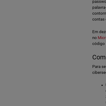
passwor
palavra
contorn
contas 
Em deze
no
Micr
código 
Como
Para se
ciberse