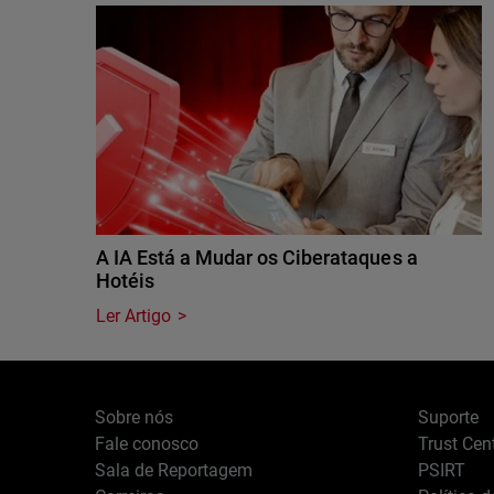
A IA Está a Mudar os Ciberataques a
Hotéis
Ler Artigo
Sobre nós
Suporte
Fale conosco
Trust Cen
Sala de Reportagem
PSIRT