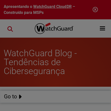
Pular para o conteúdo principal
Apresentando o
WatchGuard CloudDR
–
Construído para MSPs
Open mobi
Close search
WatchGuard Blog -
Tendências de
Cibersegurança
Go to