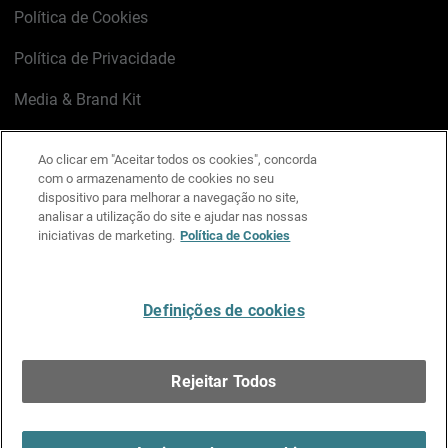
Política de Cookies
Política de Privacidade
Media & Brand Kit
Gerenciar preferências de e-mail
Ao clicar em "Aceitar todos os cookies", concorda
com o armazenamento de cookies no seu
LinkedIn
X
Facebook
Instagram
YouTube
dispositivo para melhorar a navegação no site,
analisar a utilização do site e ajudar nas nossas
iniciativas de marketing.
Política de Cookies
Escreva-nos
Definições de cookies
Português
Rejeitar Todos
Copyright © 1996-2026 WatchGuard Technologies, Inc.
Todos os Direitos Reservados.
Terms of Use >