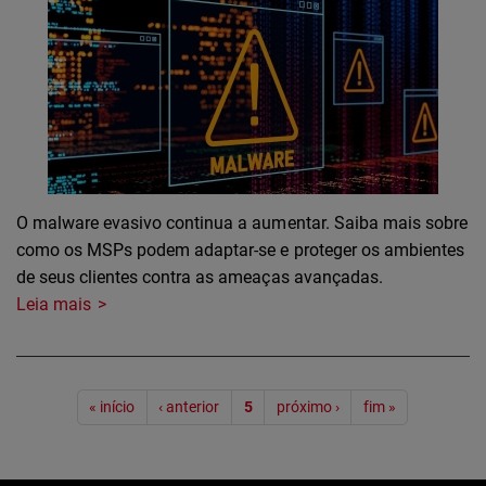
O malware evasivo continua a aumentar. Saiba mais sobre
como os MSPs podem adaptar-se e proteger os ambientes
de seus clientes contra as ameaças avançadas.
Leia mais
Paginação
« início
‹ anterior
5
próximo ›
fim »