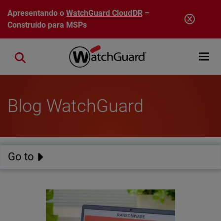
Pular para o conteúdo principal
Apresentando o
WatchGuard CloudDR
–
Construído para MSPs
Open mobi
Close search
Blog WatchGuard
Go to