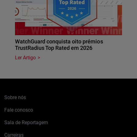
WatchGuard conquista oito prémios
TrustRadius Top Rated em 2026
Ler Artigo
Sobre nós
Fale conosco
Sala de Reportagem
Carreiras