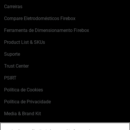
Carreiras
Compare Eletrodomésticos Firebox
Ferramenta de Dimensionamento Firebox
Product List & SKUs
Suporte
Trust Center
PSIRT
Política de Cookies
Política de Privacidade
Media & Brand Kit
Gerenciar preferências de e-mail