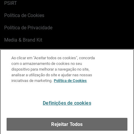
PSIRT
Política de Cookies
Política de Privacidade
Media & Brand Kit
Gerenciar preferências de e-mail
Ao clicar em "Aceitar todos os cookies", concorda
com o armazenamento de cookies no seu
LinkedIn
X
Facebook
Instagram
YouTube
dispositivo para melhorar a navegação no site,
analisar a utilização do site e ajudar nas nossas
iniciativas de marketing.
Política de Cookies
Escreva-nos
Definições de cookies
Português
Rejeitar Todos