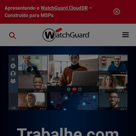
Pular para o conteúdo principal
Apresentando o
WatchGuard CloudDR
–
Construído para MSPs
Open mobi
Close search
Trabalhe com