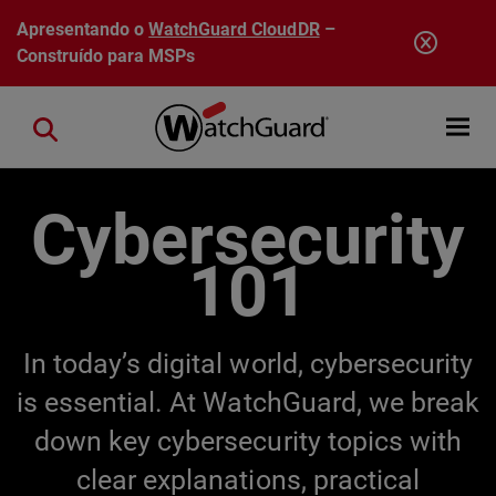
Pular para o conteúdo principal
Apresentando o
WatchGuard CloudDR
–
Construído para MSPs
Open mobi
Close search
Cybersecurity
101
In today’s digital world, cybersecurity
is essential. At WatchGuard, we break
down key cybersecurity topics with
clear explanations, practical