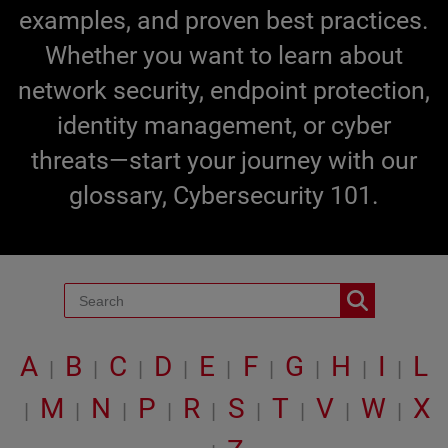
examples, and proven best practices.
Whether you want to learn about
network security, endpoint protection,
identity management, or cyber
threats—start your journey with our
glossary, Cybersecurity 101.
A
B
C
D
E
F
G
H
I
L
|
|
|
|
|
|
|
|
|
M
N
P
R
S
T
V
W
X
|
|
|
|
|
|
|
|
|