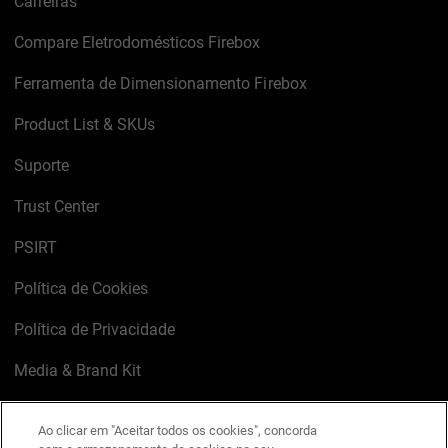
Carreiras
Compare Eletrodomésticos Firebox
Ferramenta de Dimensionamento Firebox
Product List & SKUs
Suporte
Trust Center
PSIRT
Política de Cookies
Política de Privacidade
Media & Brand Kit
Gerenciar preferências de e-mail
Ao clicar em "Aceitar todos os cookies", concorda