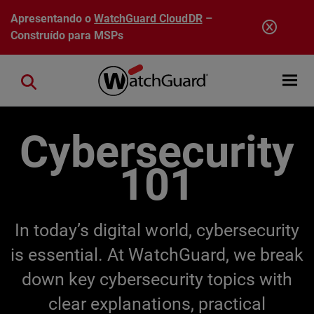
Pular para o conteúdo principal
Apresentando o
WatchGuard CloudDR
–
Construído para MSPs
Open mobi
Close search
Cybersecurity
101
In today’s digital world, cybersecurity
is essential. At WatchGuard, we break
down key cybersecurity topics with
clear explanations, practical