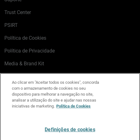
Trust Center
PSIRT
Política de Cookies
Política de Privacidade
Media & Brand Kit
Gerenciar preferências de e-mail
Ao clicar em "Aceitar todos os cookies", concorda
com o armazenamento de cookies no seu
LinkedIn
X
Facebook
Instagram
YouTube
dispositivo para melhorar a navegação no site,
analisar a utilização do site e ajudar nas nossas
iniciativas de marketing.
Política de Cookies
Escreva-nos
Definições de cookies