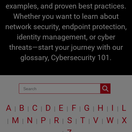
examples, and proven best practices.
Whether you want to learn about
network security, endpoint protection,
identity management, or cyber
threats—start your journey with our
glossary, Cybersecurity 101.
A
B
C
D
E
F
G
H
I
L
|
|
|
|
|
|
|
|
|
M
N
P
R
S
T
V
W
X
|
|
|
|
|
|
|
|
|