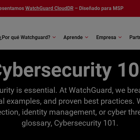
esentamos
WatchGuard CloudDR
– Diseñado para MSP
¿Por qué Watchguard?
Aprende
Empresa
Part
ybersecurity 1
ecurity is essential. At WatchGuard, we br
cal examples, and proven best practices.
ection, identity management, or cyber thr
glossary, Cybersecurity 101.