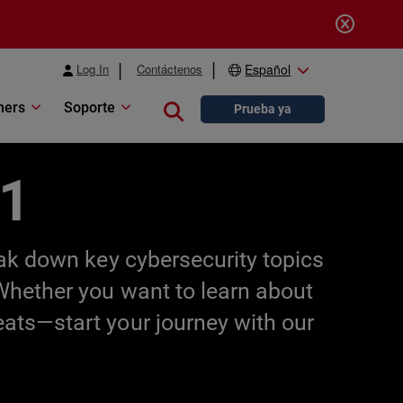
Log In
Contáctenos
Español
ners
Soporte
Close search
Prueba ya
01
eak down key cybersecurity topics
 Whether you want to learn about
eats—start your journey with our