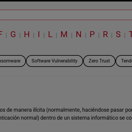
F
G
H
I
L
M
N
P
R
S
|
|
|
|
|
|
|
|
|
|
nsomware
Software Vulnerability
Zero Trust
Tend
os de manera ilícita (normalmente, haciéndose pasar por
enticación normal) dentro de un sistema informático se c