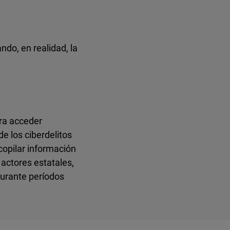
do, en realidad, la
ara acceder
e los ciberdelitos
copilar información
 actores estatales,
durante períodos