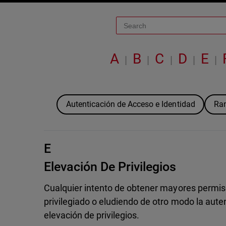
A
B
C
D
E
|
|
|
|
|
Autenticación de Acceso e Identidad
Ra
E
Elevación De Privilegios
Cualquier intento de obtener mayores permis
privilegiado o eludiendo de otro modo la aut
elevación de privilegios.