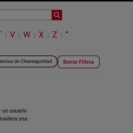
T
V
W
X
Z
“
|
|
|
|
|
encias de Ciberseguridad
Borrar Filtros
 un usuario
onsidera una