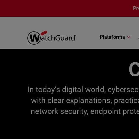
Pasar al contenido principal
Pr
Plataforma
C
In today’s digital world, cybers
with clear explanations, practi
network security, endpoint prot