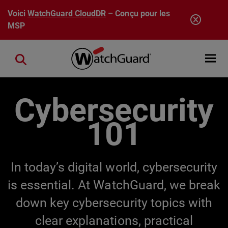
Aller au contenu principal
Voici
WatchGuard CloudDR
– Conçu pour les
MSP
Open mobi
Close search
Cybersecurity
101
In today’s digital world, cybersecurity
is essential. At WatchGuard, we break
down key cybersecurity topics with
clear explanations, practical