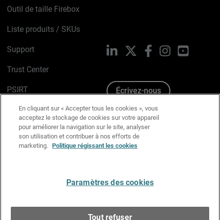
Outil de taille Firebox
Liste produits / SKUs
Support
LinkedIn
X
Facebook
Instagram
YouTube
Trust Center
PSIRT
Écrivez-nous
En cliquant sur « Accepter tous les cookies », vous
Avis sur les cookies
acceptez le stockage de cookies sur votre appareil
pour améliorer la navigation sur le site, analyser
Politique de confidentialité
son utilisation et contribuer à nos efforts de
marketing.
Politique régissant les cookies
Charte Graphique
Préférences email
Paramètres des cookies
Français
Tout refuser