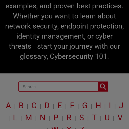
examples, and proven best practices.
Whether you want to learn about
network security, endpoint protection,
identity management, or cyber
threats—start your journey with our
glossary, Cybersecurity 101.
A
B
C
D
E
F
G
H
I
J
|
|
|
|
|
|
|
|
|
L
M
N
P
R
S
T
U
V
|
|
|
|
|
|
|
|
|