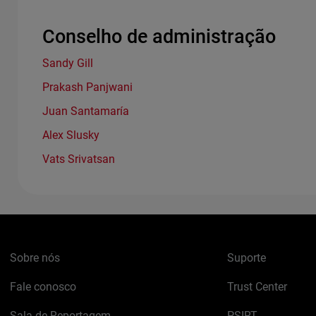
Conselho de administração
Sandy Gill
Prakash Panjwani
Juan Santamaría
Alex Slusky
Vats Srivatsan
Sobre nós
Suporte
Fale conosco
Trust Center
Sala de Reportagem
PSIRT