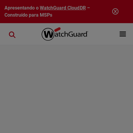
Pular para o conteúdo principal
Apresentando o
WatchGuard CloudDR
–
Construído para MSPs
Open mobi
Close search